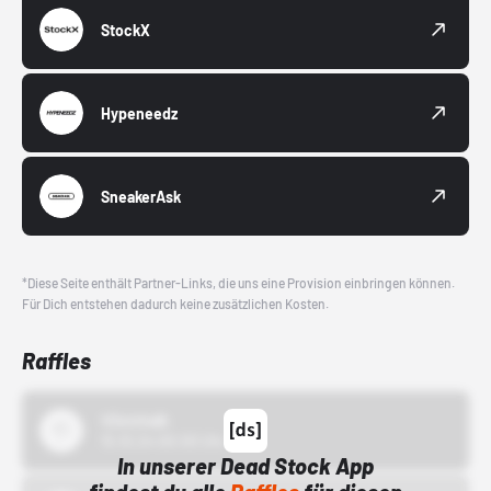
StockX
Hypeneedz
SneakerAsk
*Diese Seite enthält Partner-Links, die uns eine Provision einbringen können.
Für Dich entstehen dadurch keine zusätzlichen Kosten.
Raffles
43einhalb
15.10.24 00:00 Uhr
In unserer Dead Stock App