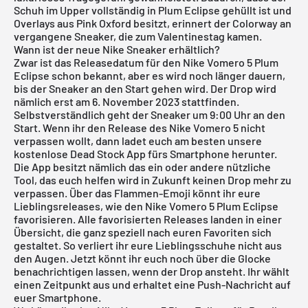
Schuh im Upper vollständig in Plum Eclipse gehüllt ist und
Overlays aus Pink Oxford besitzt, erinnert der Colorway an
vergangene Sneaker, die zum Valentinestag kamen.
Wann ist der neue Nike Sneaker erhältlich?
Zwar ist das Releasedatum für den Nike Vomero 5 Plum
Eclipse schon bekannt, aber es wird noch länger dauern,
bis der Sneaker an den Start gehen wird. Der Drop wird
nämlich erst am 6. November 2023 stattfinden.
Selbstverständlich geht der Sneaker um 9:00 Uhr an den
Start. Wenn ihr den Release des Nike Vomero 5 nicht
verpassen wollt, dann ladet euch am besten unsere
kostenlose Dead Stock App
fürs Smartphone herunter.
Die App besitzt nämlich das ein oder andere nützliche
Tool, das euch helfen wird in Zukunft keinen Drop mehr zu
verpassen. Über das Flammen-Emoji könnt ihr eure
Lieblingsreleases, wie den Nike Vomero 5 Plum Eclipse
favorisieren. Alle favorisierten Releases landen in einer
Übersicht, die ganz speziell nach euren Favoriten sich
gestaltet. So verliert ihr eure Lieblingsschuhe nicht aus
den Augen. Jetzt könnt ihr euch noch über die Glocke
benachrichtigen lassen, wenn der Drop ansteht. Ihr wählt
einen Zeitpunkt aus und erhaltet eine Push-Nachricht auf
euer Smartphone.