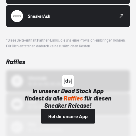
SneakerAsk
*Diese Seite enthält Partner-Links, die uns eine Provision einbringen können.
Für Dich entstehen dadurch keine zusätzlichen Kosten.
Raffles
43einhalb
15.10.24 00:00 Uhr
In unserer Dead Stock App
findest du alle
Raffles
für diesen
Bstn
Sneaker Release!
01.10.22 00:00 Uhr
Hol dir unsere App
Nike
01.10.22 00:00 Uhr