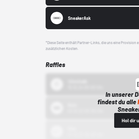
SneakerAsk
*Diese Seite enthält Partner-Links, die uns eine Provision
zusätzlichen Kosten.
Raffles
43einhalb
15.10.24 00:00 Uhr
In unserer 
findest du alle
Bstn
Sneaker
01.10.22 00:00 Uhr
Hol dir
Nike
01.10.22 00:00 Uhr