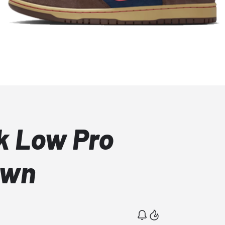
k Low Pro
own