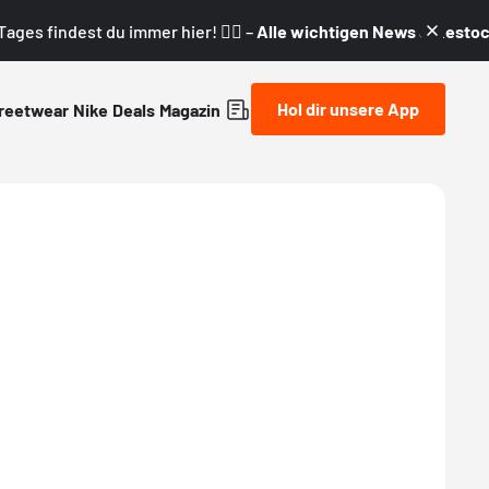
ages findest du immer hier! 👇🏼 –
Alle wichtigen News & Restock
Hol dir unsere App
reetwear
Nike
Deals
Magazin