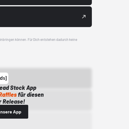
 einbringen können. Für Dich entstehen dadurch keine
Dead Stock App
Raffles
für diesen
 Release!
 unsere App