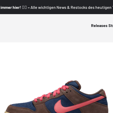
mmer hier! 👇🏼 –
Alle wichtigen News & Restocks des heutigen T
Releases
St