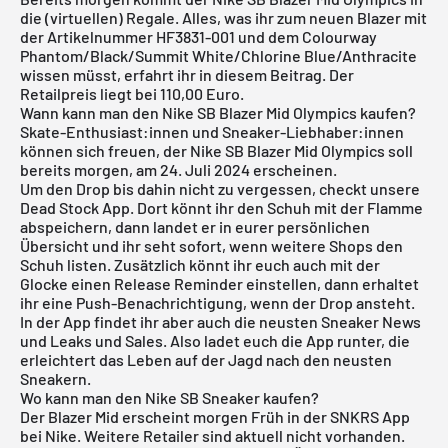
die (virtuellen) Regale. Alles, was ihr zum neuen Blazer mit
der Artikelnummer HF3831-001 und dem Colourway
Phantom/Black/Summit White/Chlorine Blue/Anthracite
wissen müsst, erfahrt ihr in diesem Beitrag. Der
Retailpreis liegt bei 110,00 Euro.
Wann kann man den Nike SB Blazer Mid Olympics kaufen?
Skate-Enthusiast:innen und Sneaker-Liebhaber:innen
können sich freuen, der Nike SB Blazer Mid Olympics soll
bereits morgen, am 24. Juli 2024 erscheinen.
Um den Drop bis dahin nicht zu vergessen, checkt unsere
Dead Stock App
. Dort könnt ihr den Schuh mit der Flamme
abspeichern, dann landet er in eurer persönlichen
Übersicht und ihr seht sofort, wenn weitere Shops den
Schuh listen. Zusätzlich könnt ihr euch auch mit der
Glocke einen Release Reminder einstellen, dann erhaltet
ihr eine Push-Benachrichtigung, wenn der Drop ansteht.
In der App findet ihr aber auch die neusten Sneaker News
und Leaks und Sales. Also ladet euch die App runter, die
erleichtert das Leben auf der Jagd nach den neusten
Sneakern.
Wo kann man den Nike SB Sneaker kaufen?
Der Blazer Mid erscheint morgen Früh in der SNKRS App
bei Nike. Weitere Retailer sind aktuell nicht vorhanden.