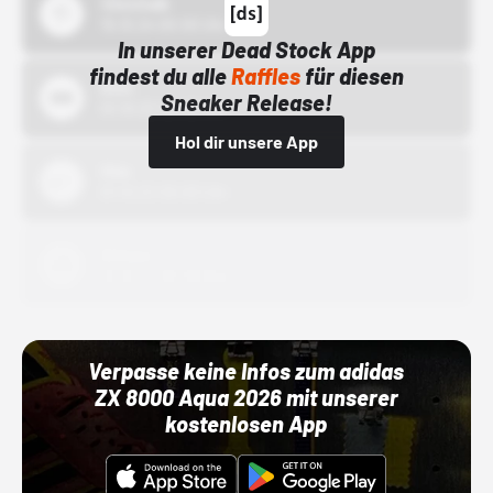
43einhalb
15.10.24 00:00 Uhr
In unserer Dead Stock App
findest du alle
Raffles
für diesen
Bstn
Sneaker Release!
01.10.22 00:00 Uhr
Hol dir unsere App
Nike
01.10.22 00:00 Uhr
Adidas
01.10.22 00:00 Uhr
Verpasse keine Infos zum adidas
ZX 8000 Aqua 2026 mit unserer
kostenlosen App