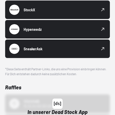
StockX
Hypeneedz
SneakerAsk
*Diese Seite enthält Partner-Links, die uns eine Provision einbringen können.
Für Dich entstehen dadurch keine zusätzlichen Kosten.
Raffles
43einhalb
15.10.24 00:00 Uhr
In unserer Dead Stock App