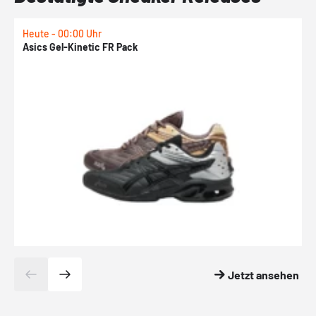
Heute - 00:00 Uhr
H
Asics Gel-Kinetic FR Pack
N
Jetzt ansehen