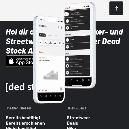
Hol dir die neuesten Sneaker- und
Streetwear-Brands mit der Dead
Stock App
Sneaker Releases
Sales & Deals
Bereits bestätigt
Streetwear
Bereits erschienen
Deals
Nicht bestätigt
Nike