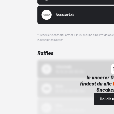
SneakerAsk
*Diese Seite enthält Partner-Links, die uns eine Provision
zusätzlichen Kosten.
Raffles
43einhalb
15.10.24 00:00 Uhr
In unserer 
findest du alle
Bstn
Sneaker
01.10.22 00:00 Uhr
Hol dir
Nike
01.10.22 00:00 Uhr