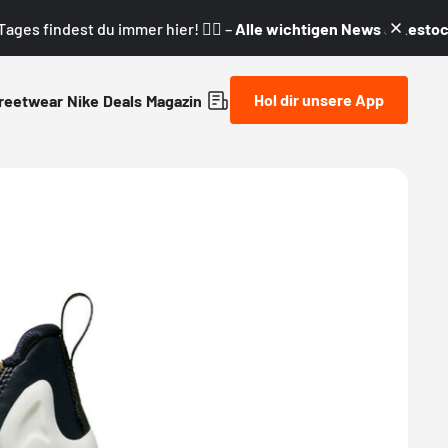
ages findest du immer hier! 👇🏼 –
Alle wichtigen News & Restock
Hol dir unsere App
reetwear
Nike
Deals
Magazin