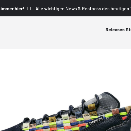
mmer hier! 👇🏼 –
Alle wichtigen News & Restocks des heutigen T
Releases
St