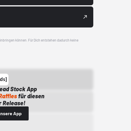
 einbringen können. Für Dich entstehen dadurch keine
Dead Stock App
Raffles
für diesen
 Release!
 unsere App