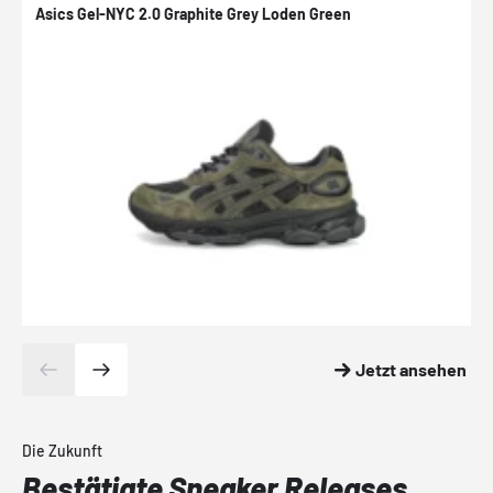
Asics Gel-NYC 2.0 Graphite Grey Loden Green
A
Jetzt ansehen
Die Zukunft
Bestätigte Sneaker Releases