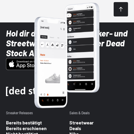
Hol dir die neuesten Sneaker- und
Streetwear-Brands mit der Dead
Stock App
Sneaker Releases
Sales & Deals
Bereits bestätigt
Streetwear
Bereits erschienen
Deals
Nicht bestätigt
Nike