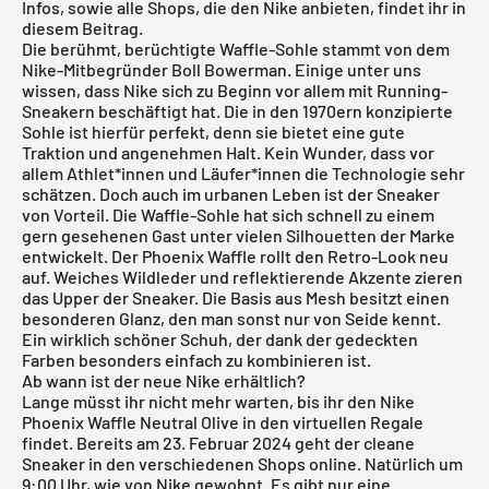
Infos, sowie alle Shops, die den Nike anbieten, findet ihr in
diesem Beitrag.
Die berühmt, berüchtigte Waffle-Sohle stammt von dem
Nike-Mitbegründer Boll Bowerman. Einige unter uns
wissen, dass
Nike
sich zu Beginn vor allem mit Running-
Sneakern beschäftigt hat. Die in den 1970ern konzipierte
Sohle ist hierfür perfekt, denn sie bietet eine gute
Traktion und angenehmen Halt. Kein Wunder, dass vor
allem Athlet*innen und Läufer*innen die Technologie sehr
schätzen. Doch auch im urbanen Leben ist der Sneaker
von Vorteil. Die Waffle-Sohle hat sich schnell zu einem
gern gesehenen Gast unter vielen Silhouetten der Marke
entwickelt. Der Phoenix Waffle rollt den Retro-Look neu
auf. Weiches Wildleder und reflektierende Akzente zieren
das Upper der Sneaker. Die Basis aus Mesh besitzt einen
besonderen Glanz, den man sonst nur von Seide kennt.
Ein wirklich schöner Schuh, der dank der gedeckten
Farben besonders einfach zu kombinieren ist.
Ab wann ist der neue Nike erhältlich?
Lange müsst ihr nicht mehr warten, bis ihr den Nike
Phoenix Waffle Neutral Olive in den virtuellen Regale
findet. Bereits am 23. Februar 2024 geht der cleane
Sneaker in den verschiedenen Shops online. Natürlich um
9:00 Uhr, wie von
Nike
gewohnt. Es gibt nur eine