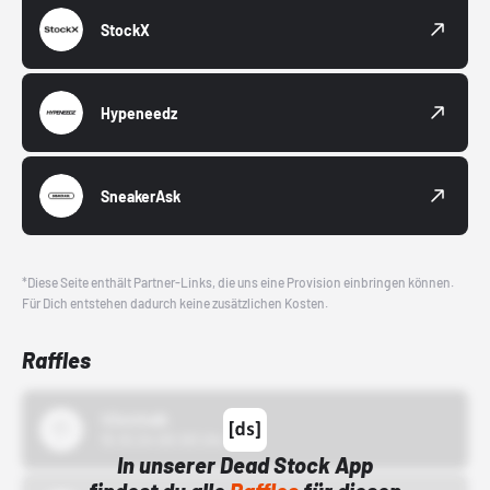
StockX
Hypeneedz
SneakerAsk
*Diese Seite enthält Partner-Links, die uns eine Provision einbringen können.
Für Dich entstehen dadurch keine zusätzlichen Kosten.
Raffles
43einhalb
15.10.24 00:00 Uhr
In unserer Dead Stock App