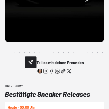
Teil es mit deinen Freunden
Die Zukunft
Bestätigte Sneaker Releases
Heute - 00:00 Uhr
H