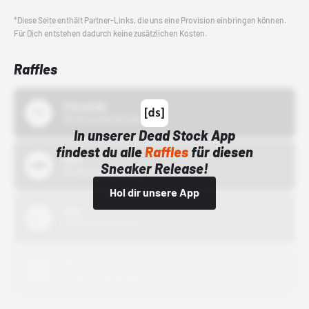
*Diese Seite enthält Partner-Links, die uns eine Provision einbringen können.
Für Dich entstehen dadurch keine zusätzlichen Kosten.
Raffles
43einhalb
15.10.24 00:00 Uhr
In unserer Dead Stock App
findest du alle
Raffles
für diesen
Bstn
Sneaker Release!
01.10.22 00:00 Uhr
Hol dir unsere App
Nike
01.10.22 00:00 Uhr
Adidas
01.10.22 00:00 Uhr