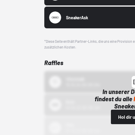
SneakerAsk
*Diese Seite enthält Partner-Links, die uns eine Provision
zusätzlichen Kosten.
Raffles
43einhalb
15.10.24 00:00 Uhr
In unserer 
findest du alle
Bstn
Sneaker
01.10.22 00:00 Uhr
Hol dir
Nike
01.10.22 00:00 Uhr