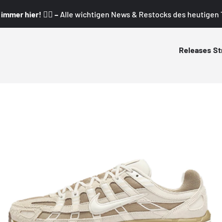
mmer hier! 👇🏼 –
Alle wichtigen News & Restocks des heutigen T
Releases
St