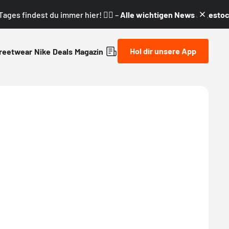
ages findest du immer hier! 👇🏼 –
Alle wichtigen News & Restock
Hol dir unsere App
reetwear
Nike
Deals
Magazin