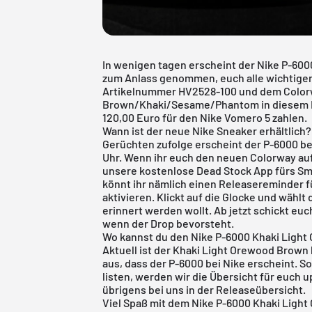
In wenigen tagen erscheint der Nike P-60
zum Anlass genommen, euch alle wichtige
Artikelnummer HV2528-100 und dem Color
Brown/Khaki/Sesame/Phantom in diesem B
120,00 Euro für den Nike Vomero 5 zahlen.
Wann ist der neue Nike Sneaker erhältlich?
Gerüchten zufolge erscheint der P-6000 b
Uhr. Wenn ihr euch den neuen Colorway au
unsere
kostenlose Dead Stock App
fürs Sm
könnt ihr nämlich einen Releasereminder 
aktivieren. Klickt auf die Glocke und wählt
erinnert werden wollt. Ab jetzt schickt eu
wenn der Drop bevorsteht.
Wo kannst du den Nike P-6000 Khaki Light
Aktuell ist der Khaki Light Orewood Brown 
aus, dass der P-6000 bei Nike erscheint. S
listen, werden wir die Übersicht für euch 
übrigens bei uns in der
Releaseübersicht
.
Viel Spaß mit dem Nike P-6000 Khaki Ligh