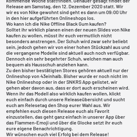
kommende Woche stattfinden. Genauer gesagt findet der
Release am Samstag, den 12. Dezember 2020 statt. Wir
wir es von Nike gewohnt sind geht es dann um 09:00 Uhr
in den hier aufgeführten Onlineshops los.
Wo kann ich die Nike Offline Black Gum kaufen?
Solltet ihr wirklich planen einen der neuen Slides von Nike
kaufen zu wollen, müsst ihr euch vermutlich nicht
besonders anstrengen. Der Schuh wird zwar sehr beliebt
sein, jedoch gehen wir von einer hohen Stückzahl aus und
die vergangene Modelle sind aktuell auch noch verfügbar.
Dennoch ein sehr begehrter Schuh, welchen man auch
bequem als Hausschuh anziehen kann.
Zu den bisher bestätigten Stores gehören aktuell nur der
Onlineshop von 43einhalb
. Bisher wurde er noch nicht im
Nike Onlineshop oder in der SNKRS App gelistet, wir
gehen aber davon aus, dass er dort auch erscheinen wird.
Wenn ihr das Modell also wirklich kaufen wollen, klickt
euch einfach durch unsere
Releaseübersicht
und sucht
euch am Relesetag den Shop eurer Wahl aus. Wir
empfehlen euch diesen Release euch als Favorit
einzustellen, das geht ganz einfach in unserer App über
das Flammen-Emoji und über die Glocke setzt ihr euch
eure eigene Benachrichtigung.
Wir wünschen euch viel Erfolg bei dem Release!