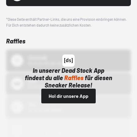
*Diese Seite enthält Partner-Links, die uns eine Provision einbringen können.
Für Dich entstehen dadurch keine zusätzlichen Kosten.
Raffles
43einhalb
15.10.24 00:00 Uhr
In unserer Dead Stock App
findest du alle
Raffles
für diesen
Bstn
Sneaker Release!
01.10.22 00:00 Uhr
Hol dir unsere App
Nike
01.10.22 00:00 Uhr
Adidas
01.10.22 00:00 Uhr