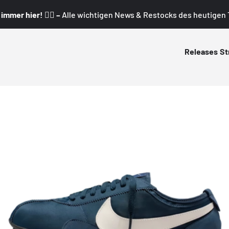
mmer hier! 👇🏼 –
Alle wichtigen News & Restocks des heutigen T
Releases
St