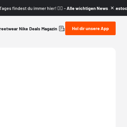
ages findest du immer hier! 👇🏼 –
Alle wichtigen News & Restock
Hol dir unsere App
reetwear
Nike
Deals
Magazin