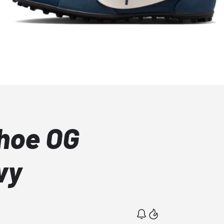
hoe OG
vy