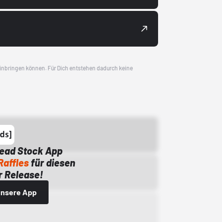
 einbringen können. Für Dich entstehen dadurch keine
Dead Stock App
Raffles
für diesen
 Release!
 unsere App