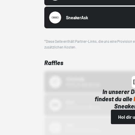
SneakerAsk
*Diese Seite enthält Partner-Links, die uns eine Provision
zusätzlichen Kosten.
Raffles
43einhalb
15.10.24 00:00 Uhr
In unserer 
findest du alle
Bstn
Sneaker
01.10.22 00:00 Uhr
Hol dir
Nike
01.10.22 00:00 Uhr