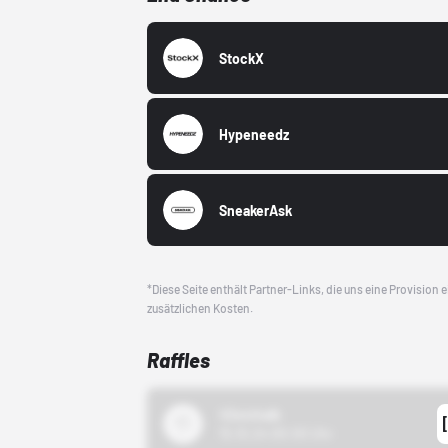
StockX
Hypeneedz
SneakerAsk
*Diese Seite enthält Partner-Links, die uns eine Provision
zusätzlichen Kosten.
Raffles
43einhalb
15.10.24 00:00 Uhr