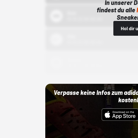
In unserer 
findest du alle
Bstn
Sneaker
01.10.22 00:00 Uhr
Hol dir
Nike
01.10.22 00:00 Uhr
Adidas
01.10.22 00:00 Uhr
Verpasse keine Infos zum adid
kosten