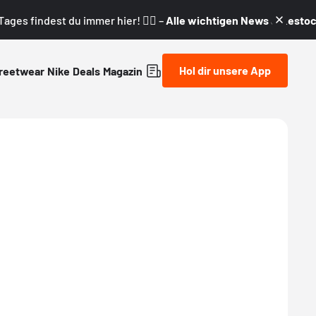
ages findest du immer hier! 👇🏼 –
Alle wichtigen News & Restock
Hol dir unsere App
reetwear
Nike
Deals
Magazin