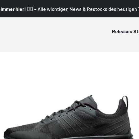
mmer hier! 👇🏼 –
Alle wichtigen News & Restocks des heutigen T
Releases
St