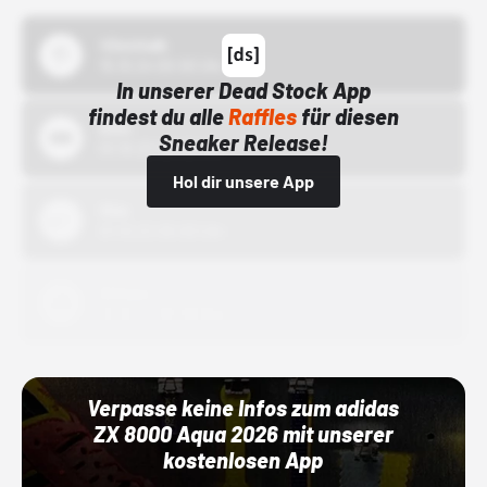
43einhalb
15.10.24 00:00 Uhr
In unserer Dead Stock App
findest du alle
Raffles
für diesen
Bstn
Sneaker Release!
01.10.22 00:00 Uhr
Hol dir unsere App
Nike
01.10.22 00:00 Uhr
Adidas
01.10.22 00:00 Uhr
Verpasse keine Infos zum adidas
ZX 8000 Aqua 2026 mit unserer
kostenlosen App