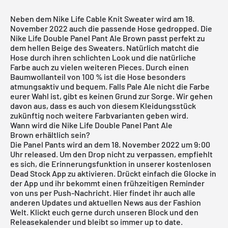
Neben dem
Nike Life Cable Knit Sweater
wird am 18.
November 2022 auch die passende Hose gedropped. Die
Nike Life Double Panel Pant Ale Brown passt perfekt zu
dem hellen Beige des Sweaters. Natürlich matcht die
Hose durch ihren schlichten Look und die natürliche
Farbe auch zu vielen weiteren Pieces. Durch einen
Baumwollanteil von 100 % ist die Hose besonders
atmungsaktiv und bequem. Falls Pale Ale nicht die Farbe
eurer Wahl ist, gibt es keinen Grund zur Sorge. Wir gehen
davon aus, dass es auch von diesem Kleidungsstück
zukünftig noch weitere Farbvarianten geben wird.
Wann wird die Nike Life Double Panel Pant Ale
Brown erhältlich sein?
Die Panel Pants wird an dem 18. November 2022 um 9:00
Uhr released. Um den Drop nicht zu verpassen, empfiehlt
es sich, die Erinnerungsfunktion in unserer
kosten
losen
Dead Stock App
zu aktivieren. Drückt einfach die Glocke in
der App und ihr bekommt einen frühzeitigen Reminder
von uns per Push-Nachricht. Hier findet ihr auch alle
anderen Updates und aktuellen News aus der Fashion
Welt. Klickt euch gerne durch unseren Block und den
Releasekalender
und bleibt so immer up to date.