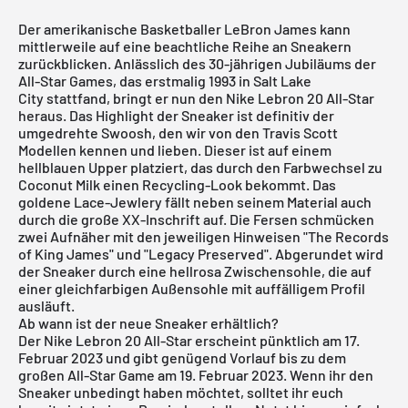
Der amerikanische Basketballer LeBron James kann
mittlerweile auf eine beachtliche Reihe an Sneakern
zurückblicken. Anlässlich des 30-jährigen Jubiläums der
All-Star Games, das erstmalig 1993 in Salt Lake
City stattfand, bringt er nun den Nike Lebron 20 All-Star
heraus. Das Highlight der Sneaker ist definitiv der
umgedrehte Swoosh, den wir von den Travis Scott
Modellen kennen und lieben. Dieser ist auf einem
hellblauen Upper platziert, das durch den Farbwechsel zu
Coconut Milk einen Recycling-Look bekommt. Das
goldene Lace-Jewlery fällt neben seinem Material auch
durch die große XX-Inschrift auf. Die Fersen schmücken
zwei Aufnäher mit den jeweiligen Hinweisen "The Records
of King James" und "Legacy Preserved". Abgerundet wird
der Sneaker durch eine hellrosa Zwischensohle, die auf
einer gleichfarbigen Außensohle mit auffälligem Profil
ausläuft.
Ab wann ist der neue Sneaker erhältlich?
Der Nike Lebron 20 All-Star erscheint pünktlich am 17.
Februar 2023 und gibt genügend Vorlauf bis zu dem
großen All-Star Game am 19. Februar 2023. Wenn ihr den
Sneaker unbedingt haben möchtet, solltet ihr euch