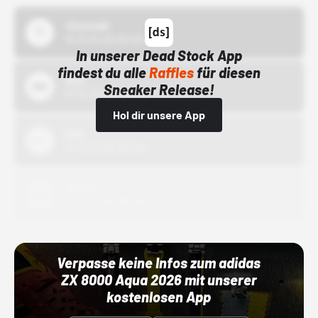
43einhalb
15.10.24 00:00 Uhr
In unserer Dead Stock App
findest du alle
Raffles
für diesen
Bstn
Sneaker Release!
01.10.22 00:00 Uhr
Hol dir unsere App
Nike
01.10.22 00:00 Uhr
Adidas
01.10.22 00:00 Uhr
Verpasse keine Infos zum adidas
ZX 8000 Aqua 2026 mit unserer
kostenlosen App