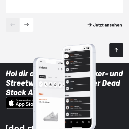
Jetzt ansehen
Hol dir die neuesten Sneaker- und
Streetwear-Brands mit der Dead
Stock App