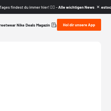
ages findest du immer hier! 👇🏼 –
Alle wichtigen News & Restock
Hol dir unsere App
reetwear
Nike
Deals
Magazin