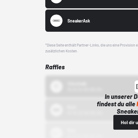
SneakerAsk
*Diese Seite enthält Partner-Links, die uns eine Provision
zusätzlichen Kosten.
Raffles
43einhalb
15.10.24 00:00 Uhr
In unserer 
findest du alle
Bstn
Sneaker
01.10.22 00:00 Uhr
Hol dir
Nike
01.10.22 00:00 Uhr