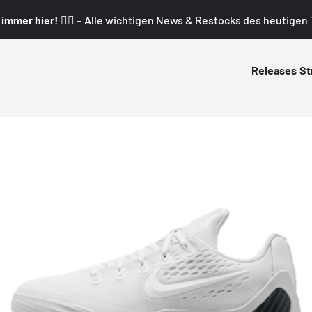
mmer hier! 👇🏼 –
Alle wichtigen News & Restocks des heutigen T
Releases
St