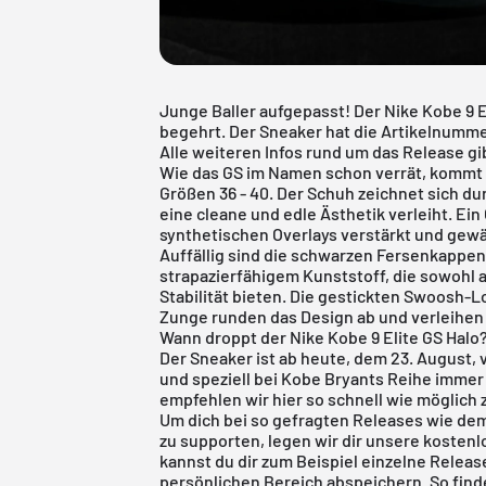
Junge Baller aufgepasst! Der Nike Kobe 9 E
begehrt. Der Sneaker hat die Artikelnumm
Alle weiteren Infos rund um das Release gib
Wie das GS im Namen schon verrät, kommt 
Größen 36 - 40. Der Schuh zeichnet sich du
eine cleane und edle Ästhetik verleiht. Ei
synthetischen Overlays verstärkt und gewä
Auffällig sind die schwarzen Fersenkappen 
strapazierfähigem Kunststoff, die sowohl 
Stabilität bieten. Die gestickten Swoosh-
Zunge runden das Design ab und verleihe
Wann droppt der Nike Kobe 9 Elite GS Halo
Der Sneaker ist ab heute, dem 23. August, 
und speziell bei Kobe Bryants Reihe immer
empfehlen wir hier so schnell wie möglich 
Um dich bei so gefragten Releases wie dem
zu supporten, legen wir dir unsere kostenl
kannst du dir zum Beispiel einzelne Release
persönlichen Bereich abspeichern. So finde