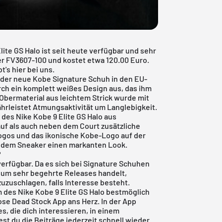
lite GS Halo ist seit heute verfügbar und sehr
er FV3607-100 und kostet etwa 120.00 Euro.
t's hier bei uns.
der neue Kobe Signature Schuh in den EU-
rch ein komplett weißes Design aus, das ihm
n Obermaterial aus leichtem Strick wurde mit
hrleistet Atmungsaktivität um Langlebigkeit.
des Nike Kobe 9 Elite GS Halo aus
auf als auch neben dem Court zusätzliche
Logos und das ikonische Kobe-Logo auf der
n dem Sneaker einen markanten Look.
?
verfügbar. Da es sich bei Signature Schuhen
 um sehr begehrte Releases handelt,
zuzuschlagen, falls Interesse besteht.
 des Nike Kobe 9 Elite GS Halo bestmöglich
ose Dead Stock App ans Herz. In der App
s, die dich interessieren, in einem
st du die Beiträge jederzeit schnell wieder