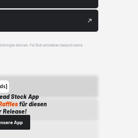
 einbringen können. Für Dich entstehen dadurch keine
Dead Stock App
Raffles
für diesen
 Release!
 unsere App