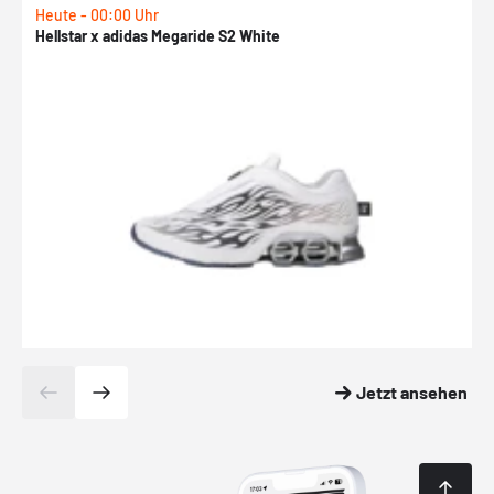
Heute - 00:00 Uhr
H
Hellstar x adidas Megaride S2 White
N
Jetzt ansehen