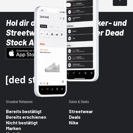
Hol dir die neuesten Sneaker- und
Streetwear-Brands mit der Dead
Stock App
Sneaker Releases
Sales & Deals
Bereits bestätigt
Streetwear
Bereits erschienen
Deals
Nicht bestätigt
Nike
Marken