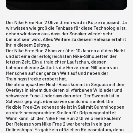
Der Nike Free Run 2 Olive Green wird in Kürze released. Da
wir wissen wie groß die Fanbase für diese Technologie ist,
gehen wir davon aus, dass der Sneaker wieder sehr
beliebt sein wird. Alles Weitere zu diesem Release erfahrt
ihr in diesem Beitrag.
Der Nike Free Run 2 kam vor über 10 Jahren auf den Markt
und ist eine der erfolgreichsten
Nike-Silhouetten
der
letzten Zeit. Ein ultraleichter Laufschuh, dessen
bahnbrechende Ästhetik die Herzen von Millionen von
Menschen auf der ganzen Welt auf und neben der
Trainingsstrecke erobert hat.
Die atmungsaktive Mesh-Basis kommt in Sequoia mit den
Overlays in einem dunkleren olivfarbenen Wildleder und
schwarzen Fuse-Underlays darunter. Der Swoosh ist in
Schwarz geprägt, ebenso wie die Schnürsenkel. Die
flexible Free-Zwischensohle ist in Sail mit Gumminoppen
an stark beanspruchten Stellen für Grip ausgestattet.
Wann kann ich den Nike Free Run 2 Olive Green kaufen?
Der Release vom
Nike Free
2 war bereits in einigen
Onlineshops! Es gab kein offiziellen Releasedatum, denn