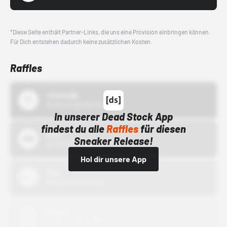
*Diese Seite enthält Partner-Links, die uns eine Provision einbringen können.
Für Dich entstehen dadurch keine zusätzlichen Kosten.
Raffles
43einhalb
15.10.24 00:00 Uhr
In unserer Dead Stock App
findest du alle
Raffles
für diesen
Bstn
Sneaker Release!
01.10.22 00:00 Uhr
Hol dir unsere App
Nike
01.10.22 00:00 Uhr
Adidas
01.10.22 00:00 Uhr