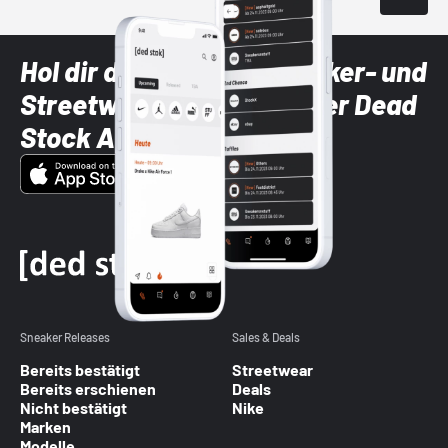
Hol dir die neuesten Sneaker- und
Streetwear-Brands mit der Dead
Stock App
Sneaker Releases
Sales & Deals
Bereits bestätigt
Streetwear
Bereits erschienen
Deals
Nicht bestätigt
Nike
Marken
Modelle