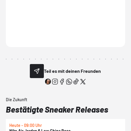
Teil es mit deinen Freunden
Die Zukunft
Bestätigte Sneaker Releases
Heute - 09:00 Uhr
1
Nike Air Jordan 6 Low China Rose
N