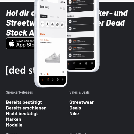
Hol dir die neuesten Sneaker- und
Streetwear-Brands mit der Dead
Stock App
Sneaker Releases
Sales & Deals
Bereits bestätigt
Streetwear
Bereits erschienen
Deals
Nicht bestätigt
Nike
Marken
Modelle