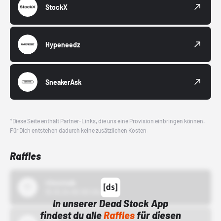
StockX
Hypeneedz
SneakerAsk
*Diese Seite enthält Partner-Links, die uns eine Provision einbringen können.
Für Dich entstehen dadurch keine zusätzlichen Kosten.
Raffles
43einhalb
15.10.24 00:00 Uhr
In unserer Dead Stock App
findest du alle
Raffles
für diesen
Bstn