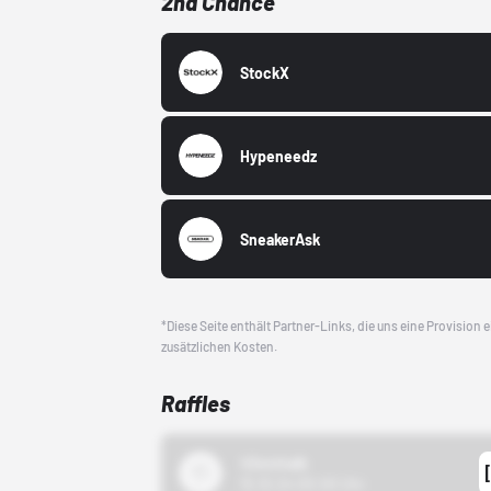
2nd Chance
StockX
Hypeneedz
SneakerAsk
*Diese Seite enthält Partner-Links, die uns eine Provision
zusätzlichen Kosten.
Raffles
43einhalb
15.10.24 00:00 Uhr