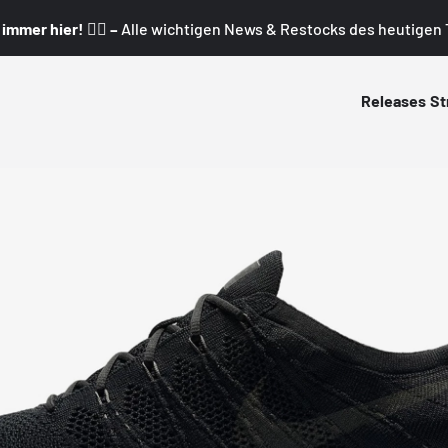
mmer hier! 👇🏼 –
Alle wichtigen News & Restocks des heutigen T
Releases
St