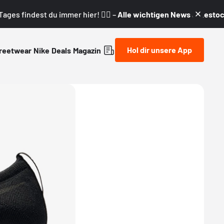
ages findest du immer hier! 👇🏼 –
Alle wichtigen News & Restock
Hol dir unsere App
reetwear
Nike
Deals
Magazin