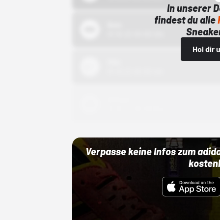
In unserer 
findest du alle
Bstn
Sneaker
01.10.22 00:00 Uhr
Hol dir
Nike
01.10.22 00:00 Uhr
Adidas
01.10.22 00:00 Uhr
Verpasse keine Infos zum adid
kosten