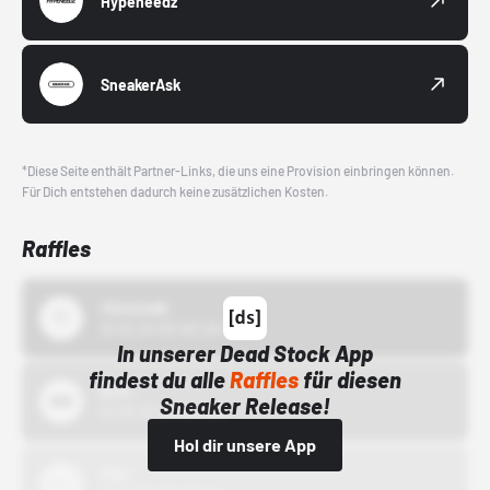
Hypeneedz
SneakerAsk
*Diese Seite enthält Partner-Links, die uns eine Provision einbringen können.
Für Dich entstehen dadurch keine zusätzlichen Kosten.
Raffles
43einhalb
15.10.24 00:00 Uhr
In unserer Dead Stock App
findest du alle
Raffles
für diesen
Bstn
Sneaker Release!
01.10.22 00:00 Uhr
Hol dir unsere App
Nike