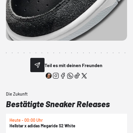
Teil es mit deinen Freunden
Die Zukunft
Bestätigte Sneaker Releases
Heute - 00:00 Uhr
H
Hellstar x adidas Megaride S2 White
N