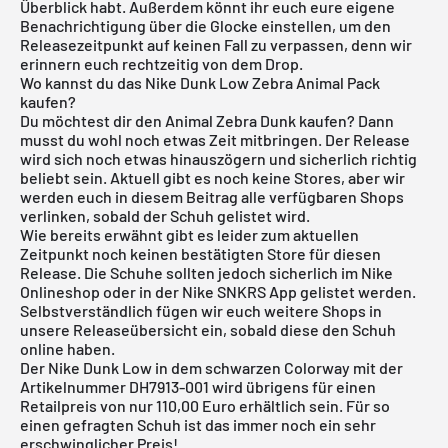
Überblick habt. Außerdem könnt ihr euch eure eigene
Benachrichtigung über die Glocke einstellen, um den
Releasezeitpunkt auf keinen Fall zu verpassen, denn wir
erinnern euch rechtzeitig von dem Drop.
Wo kannst du das Nike Dunk Low Zebra Animal Pack
kaufen?
Du möchtest dir den Animal Zebra Dunk kaufen? Dann
musst du wohl noch etwas Zeit mitbringen. Der Release
wird sich noch etwas hinauszögern und sicherlich richtig
beliebt sein. Aktuell gibt es noch keine Stores, aber wir
werden euch in diesem Beitrag alle verfügbaren Shops
verlinken, sobald der Schuh gelistet wird.
Wie bereits erwähnt gibt es leider zum aktuellen
Zeitpunkt noch keinen bestätigten Store für diesen
Release. Die Schuhe sollten jedoch sicherlich im
Nike
Onlineshop
oder in der
Nike SNKRS App
gelistet werden.
Selbstverständlich fügen wir euch weitere Shops in
unsere
Releaseübersicht
ein, sobald diese den Schuh
online haben.
Der Nike Dunk Low in dem schwarzen Colorway mit der
Artikelnummer DH7913-001 wird übrigens für einen
Retailpreis von nur 110,00 Euro erhältlich sein. Für so
einen gefragten Schuh ist das immer noch ein sehr
erschwinglicher Preis!