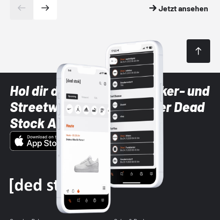
Jetzt ansehen
Hol dir die neuesten Sneaker- und
Streetwear-Brands mit der Dead
Stock App