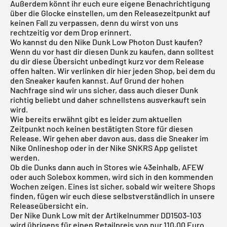
Außerdem könnt ihr euch eure eigene Benachrichtigung
über die Glocke einstellen, um den Releasezeitpunkt auf
keinen Fall zu verpassen, denn du wirst von uns
rechtzeitig vor dem Drop erinnert.
Wo kannst du den Nike Dunk Low Photon Dust kaufen?
Wenn du vor hast dir diesen Dunk zu kaufen, dann solltest
du dir diese Übersicht unbedingt kurz vor dem Release
offen halten. Wir verlinken dir hier jeden Shop, bei dem du
den Sneaker kaufen kannst. Auf Grund der hohen
Nachfrage sind wir uns sicher, dass auch dieser Dunk
richtig beliebt und daher schnellstens ausverkauft sein
wird.
Wie bereits erwähnt gibt es leider zum aktuellen
Zeitpunkt noch keinen bestätigten Store für diesen
Release. Wir gehen aber davon aus, dass die Sneaker im
Nike Onlineshop
oder in der
Nike SNKRS App
gelistet
werden.
Ob die Dunks dann auch in Stores wie
43einhalb
,
AFEW
oder auch
Solebox
kommen, wird sich in den kommenden
Wochen zeigen. Eines ist sicher, sobald wir weitere Shops
finden, fügen wir euch diese selbstverständlich in unsere
Releaseübersicht
ein.
Der Nike Dunk Low mit der Artikelnummer DD1503-103
wird übrigens für einen Retailpreis von nur 110,00 Euro