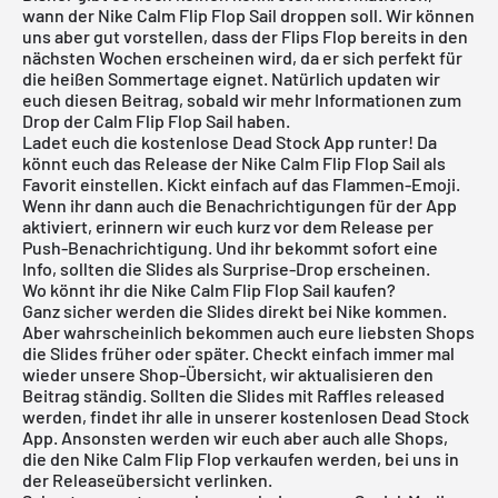
wann der Nike Calm Flip Flop Sail droppen soll. Wir können
uns aber gut vorstellen, dass der Flips Flop bereits in den
nächsten Wochen erscheinen wird, da er sich perfekt für
die heißen Sommertage eignet. Natürlich updaten wir
euch diesen Beitrag, sobald wir mehr Informationen zum
Drop der Calm Flip Flop Sail haben.
Ladet euch die
kostenlose Dead Stock App
runter! Da
könnt euch das Release der Nike Calm Flip Flop Sail als
Favorit einstellen. Kickt einfach auf das Flammen-Emoji.
Wenn ihr dann auch die Benachrichtigungen für der App
aktiviert, erinnern wir euch kurz vor dem Release per
Push-Benachrichtigung. Und ihr bekommt sofort eine
Info, sollten die Slides als Surprise-Drop erscheinen.
Wo könnt ihr die Nike Calm Flip Flop Sail kaufen?
Ganz sicher werden die Slides direkt bei Nike kommen.
Aber wahrscheinlich bekommen auch eure liebsten Shops
die Slides früher oder später. Checkt einfach immer mal
wieder unsere Shop-Übersicht, wir aktualisieren den
Beitrag ständig. Sollten die Slides mit Raffles released
werden, findet ihr alle in unserer
kostenlosen Dead Stock
App
. Ansonsten werden wir euch aber auch alle Shops,
die den Nike Calm Flip Flop verkaufen werden, bei uns in
der
Releaseübersicht
verlinken.