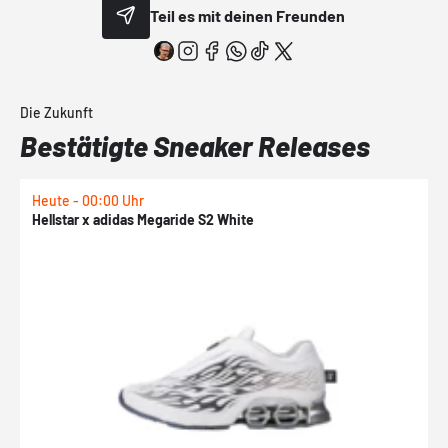
Teil es mit deinen Freunden
Die Zukunft
Bestätigte Sneaker Releases
Heute - 00:00 Uhr
H
Hellstar x adidas Megaride S2 White
N