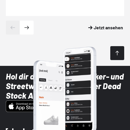
Jetzt ansehen
Hol dir die neuesten Sneaker- und
Streetwear-Brands mit der Dead
Stock App