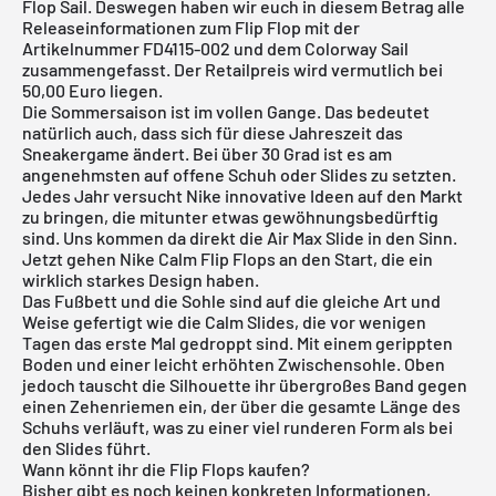
Flop Sail. Deswegen haben wir euch in diesem Betrag alle
Releaseinformationen zum Flip Flop mit der
Artikelnummer FD4115-002 und dem Colorway Sail
zusammengefasst. Der Retailpreis wird vermutlich bei
50,00 Euro liegen.
Die Sommersaison ist im vollen Gange. Das bedeutet
natürlich auch, dass sich für diese Jahreszeit das
Sneakergame ändert. Bei über 30 Grad ist es am
angenehmsten auf offene Schuh oder Slides zu setzten.
Jedes Jahr versucht Nike innovative Ideen auf den Markt
zu bringen, die mitunter etwas gewöhnungsbedürftig
sind. Uns kommen da direkt die Air Max Slide in den Sinn.
Jetzt gehen Nike Calm Flip Flops an den Start, die ein
wirklich starkes Design haben.
Das Fußbett und die Sohle sind auf die gleiche Art und
Weise gefertigt wie die Calm Slides, die vor wenigen
Tagen das erste Mal gedroppt sind. Mit einem gerippten
Boden und einer leicht erhöhten Zwischensohle. Oben
jedoch tauscht die Silhouette ihr übergroßes Band gegen
einen Zehenriemen ein, der über die gesamte Länge des
Schuhs verläuft, was zu einer viel runderen Form als bei
den Slides führt.
Wann könnt ihr die Flip Flops kaufen?
Bisher gibt es noch keinen konkreten Informationen,