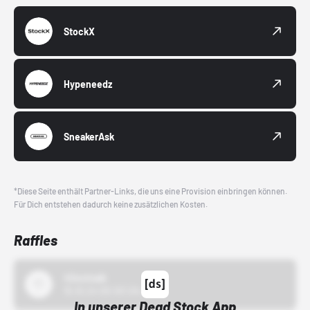
StockX
Hypeneedz
SneakerAsk
*Diese Seite enthält Partner-Links, die uns eine Provision einbringen können.
Für Dich entstehen dadurch keine zusätzlichen Kosten.
Raffles
43einhalb
15.10.24 00:00 Uhr
In unserer Dead Stock App