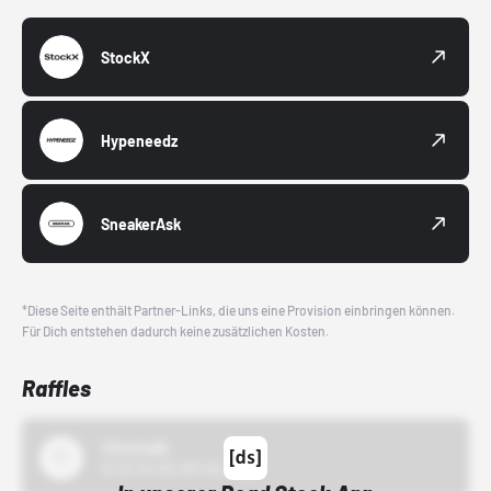
StockX
Hypeneedz
SneakerAsk
*Diese Seite enthält Partner-Links, die uns eine Provision einbringen können.
Für Dich entstehen dadurch keine zusätzlichen Kosten.
Raffles
43einhalb
15.10.24 00:00 Uhr