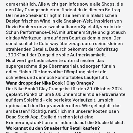
dem erhältlich. Alle wichtigen Infos sowie alle Shops, die
den Clay Orange anbieten, findest du in diesem Beitrag.
Der neue Sneaker bringt mit seinem minimalistischen
Design frischen Wind in die Sneaker-Welt. Inspiriert von
Devin Bookers unverwechselbarem Spielstil, vereint der
Schuh Performance-DNA mit urbanem Style und gibt auch
dir das Werkzeug, um auf dem Court zu dominieren. Der
sonst schlichte Colorway überzeugt durch seine kleinen
strahlenden Details. Dadurch bekommt der Schriftzug
„BOOK“ auf der Zunge die volle Aufmerksamkeit.
Hochwertige Lederakzente unterstreichen das
supergeschmeidige Obermaterial und sorgen für ein
edles Finish. Die innovative Dämpfung bietet ein
schnelles und dennoch komfortables Laufgefühl.
Wann droppt der Nike Book 1 Clay Orange?
Der Nike Book 1 Clay Orange ist für den 30. Oktober 2024
geplant. Pünktlich um 9:00 Uhr erscheint die Farbvariante
auf dem Spielfeld – die perfekte Vorlaufzeit, um sich
optimal auf den Drop vorzubereiten. Wie gelingt dir das
am besten? Richtig, natürlich mit unserer
kostenlosen
Dead Stock App
. Stelle dir schon jetzt eine
Erinnerungsfunktion ein, indem du auf die Glocke klickst.
Wo kannst du den Sneaker für Retail kaufen?