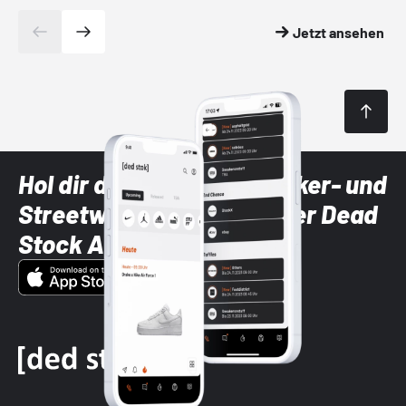
Jetzt ansehen
Hol dir die neuesten Sneaker- und
Streetwear-Brands mit der Dead
Stock App