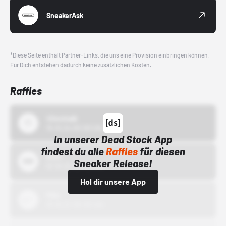
SneakerAsk
*Diese Seite enthält Partner-Links, die uns eine Provision einbringen können.
Für Dich entstehen dadurch keine zusätzlichen Kosten.
Raffles
43einhalb
15.10.24 00:00 Uhr
In unserer Dead Stock App
findest du alle
Raffles
für diesen
Bstn
Sneaker Release!
01.10.22 00:00 Uhr
Hol dir unsere App
Nike
01.10.22 00:00 Uhr