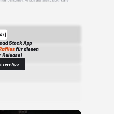
 einbringen können. Für Dich entstehen dadurch keine
Dead Stock App
Raffles
für diesen
 Release!
 unsere App