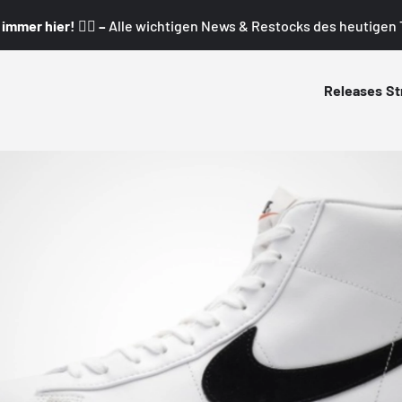
mmer hier! 👇🏼 –
Alle wichtigen News & Restocks des heutigen T
Releases
St