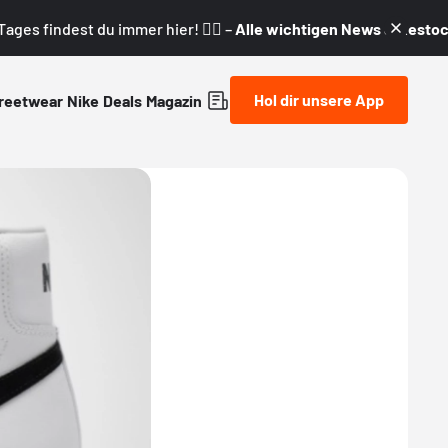
ages findest du immer hier! 👇🏼 –
Alle wichtigen News & Restock
Hol dir unsere App
reetwear
Nike
Deals
Magazin