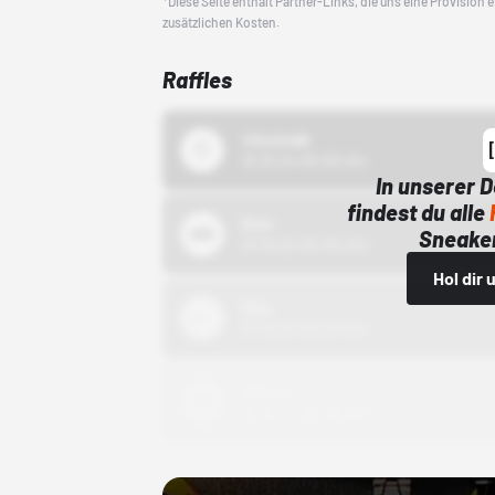
*Diese Seite enthält Partner-Links, die uns eine Provision
zusätzlichen Kosten.
Raffles
43einhalb
15.10.24 00:00 Uhr
In unserer 
findest du alle
Bstn
Sneaker
01.10.22 00:00 Uhr
Hol dir
Nike
01.10.22 00:00 Uhr
Adidas
01.10.22 00:00 Uhr