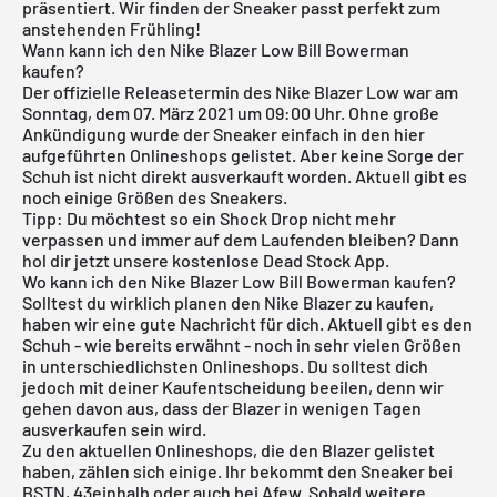
präsentiert. Wir finden der Sneaker passt perfekt zum
anstehenden Frühling!
Wann kann ich den Nike Blazer Low Bill Bowerman
kaufen?
Der offizielle Releasetermin des Nike Blazer Low war am
Sonntag, dem 07. März 2021 um 09:00 Uhr. Ohne große
Ankündigung wurde der Sneaker einfach in den hier
aufgeführten Onlineshops gelistet. Aber keine Sorge der
Schuh ist nicht direkt ausverkauft worden. Aktuell gibt es
noch einige Größen des Sneakers.
Tipp: Du möchtest so ein Shock Drop nicht mehr
verpassen und immer auf dem Laufenden bleiben? Dann
hol dir jetzt unsere
kostenlose Dead Stock
App.
Wo kann ich den Nike Blazer Low Bill Bowerman kaufen?
Solltest du wirklich planen den Nike
Blazer
zu kaufen,
haben wir eine gute Nachricht für dich. Aktuell gibt es den
Schuh - wie bereits erwähnt - noch in sehr vielen Größen
in unterschiedlichsten Onlineshops. Du solltest dich
jedoch mit deiner Kaufentscheidung beeilen, denn wir
gehen davon aus, dass der Blazer in wenigen Tagen
ausverkaufen sein wird.
Zu den aktuellen Onlineshops, die den Blazer gelistet
haben, zählen sich einige. Ihr bekommt den Sneaker bei
BSTN
,
43einhalb
oder auch bei
Afew
. Sobald weitere