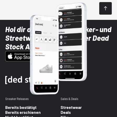
Hol dir die neuesten Sneaker- und
Streetwear-Brands mit der Dead
Stock App
Sneaker Releases
Sales & Deals
Bereits bestätigt
Streetwear
Bereits erschienen
Deals