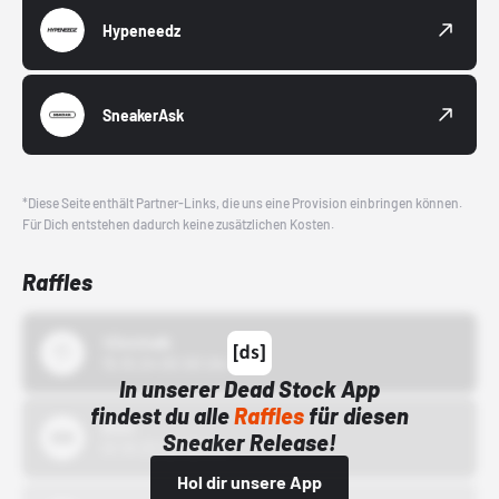
Hypeneedz
SneakerAsk
*Diese Seite enthält Partner-Links, die uns eine Provision einbringen können.
Für Dich entstehen dadurch keine zusätzlichen Kosten.
Raffles
43einhalb
15.10.24 00:00 Uhr
In unserer Dead Stock App
findest du alle
Raffles
für diesen
Bstn
Sneaker Release!
01.10.22 00:00 Uhr
Hol dir unsere App