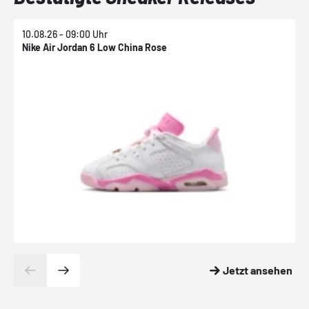
10.08.26 - 09:00 Uhr
1
Nike Air Jordan 6 Low China Rose
N
Jetzt ansehen