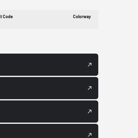
t Code
Colorway