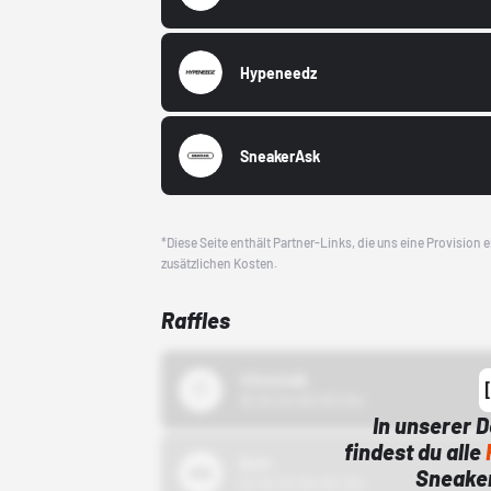
Hypeneedz
SneakerAsk
*Diese Seite enthält Partner-Links, die uns eine Provision
zusätzlichen Kosten.
Raffles
43einhalb
15.10.24 00:00 Uhr
In unserer 
findest du alle
Bstn
Sneaker
01.10.22 00:00 Uhr