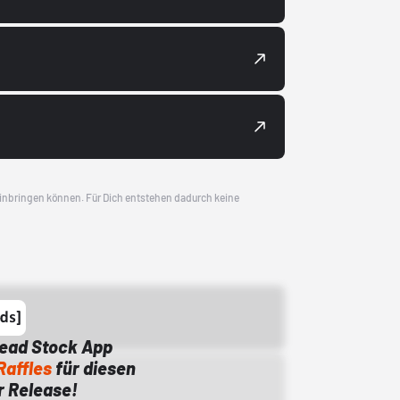
 einbringen können. Für Dich entstehen dadurch keine
Dead Stock App
Raffles
für diesen
 Release!