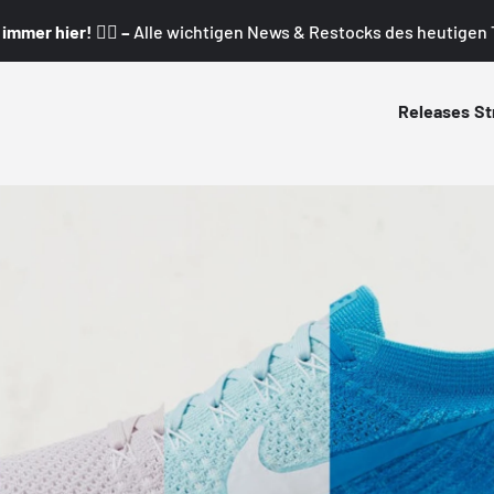
mmer hier! 👇🏼 –
Alle wichtigen News & Restocks des heutigen T
Releases
St