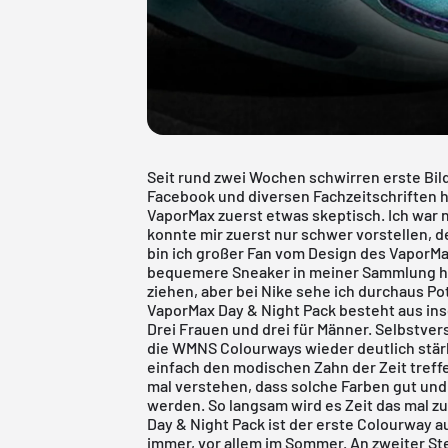
Seit rund zwei Wochen schwirren erste Bil
Facebook und diversen Fachzeitschriften h
VaporMax zuerst etwas skeptisch. Ich war 
konnte mir zuerst nur schwer vorstellen, d
bin ich großer Fan vom Design des VaporMa
bequemere Sneaker in meiner Sammlung habe
ziehen, aber bei Nike sehe ich durchaus Po
VaporMax Day & Night Pack besteht aus i
Drei Frauen und drei für Männer. Selbstvers
die WMNS Colourways wieder deutlich stärk
einfach den modischen Zahn der Zeit treff
mal verstehen, dass solche Farben gut un
werden. So langsam wird es Zeit das mal zu
Day & Night Pack ist der erste Colourway a
immer, vor allem im Sommer. An zweiter St