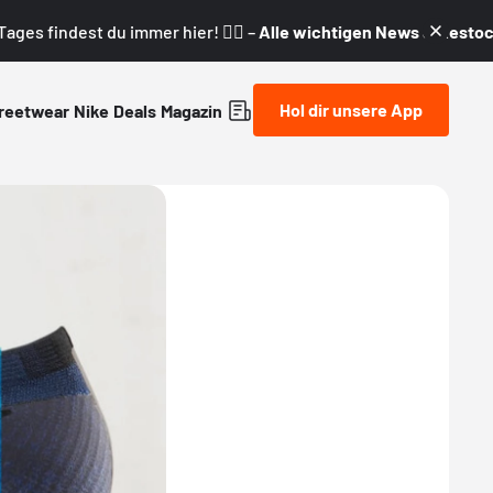
ages findest du immer hier! 👇🏼 –
Alle wichtigen News & Restock
Hol dir unsere App
reetwear
Nike
Deals
Magazin