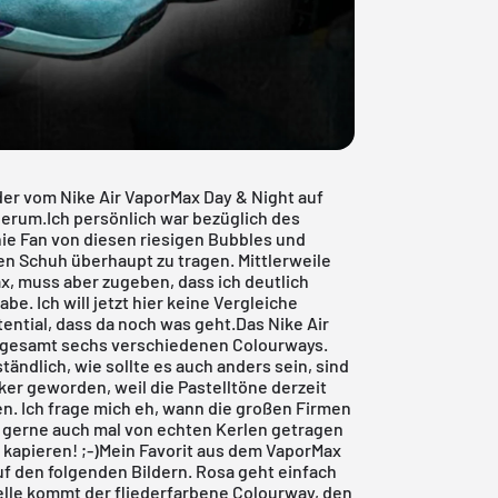
der vom Nike Air VaporMax Day & Night auf
erum.Ich persönlich war bezüglich des
nie Fan von diesen riesigen
Bubbles
und
en Schuh überhaupt zu tragen. Mittlerweile
x, muss aber zugeben, dass ich deutlich
. Ich will jetzt hier keine Vergleiche
tential, dass da noch was geht.Das Nike Air
nsgesamt sechs verschiedenen Colourways.
tändlich, wie sollte es auch anders sein, sind
er geworden, weil die Pastelltöne derzeit
en. Ich frage mich eh, wann die großen Firmen
d gerne auch mal von echten Kerlen getragen
 kapieren! ;-)Mein Favorit aus dem VaporMax
uf den folgenden Bildern. Rosa geht einfach
elle kommt der fliederfarbene Colourway, den