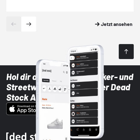
Jetzt ansehen
Hol dir die neuesten Sneaker- und
Streetwear-Brands mit der Dead
Stock App