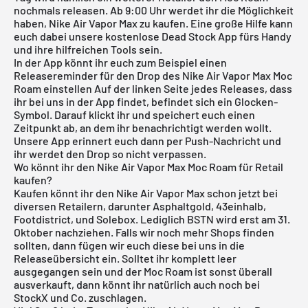
nochmals releasen. Ab 9:00 Uhr werdet ihr die Möglichkeit
haben, Nike Air Vapor Max zu kaufen. Eine große Hilfe kann
euch dabei unsere
kostenlose Dead Stock App
fürs Handy
und ihre hilfreichen Tools sein.
In der App könnt ihr euch zum Beispiel einen
Releasereminder für den Drop des Nike Air Vapor Max Moc
Roam einstellen Auf der linken Seite jedes Releases, dass
ihr bei uns in der App findet, befindet sich ein Glocken-
Symbol. Darauf klickt ihr und speichert euch einen
Zeitpunkt ab, an dem ihr benachrichtigt werden wollt.
Unsere App erinnert euch dann per Push-Nachricht und
ihr werdet den Drop so nicht verpassen.
Wo könnt ihr den Nike Air Vapor Max Moc Roam für Retail
kaufen?
Kaufen könnt ihr den Nike Air Vapor Max schon jetzt bei
diversen Retailern, darunter Asphaltgold, 43einhalb,
Footdistrict, und Solebox. Lediglich BSTN wird erst am 31.
Oktober nachziehen. Falls wir noch mehr Shops finden
sollten, dann fügen wir euch diese bei uns in die
Releaseübersicht
ein. Solltet ihr komplett leer
ausgegangen sein und der Moc Roam ist sonst überall
ausverkauft, dann könnt ihr natürlich auch noch bei
StockX
und Co. zuschlagen.