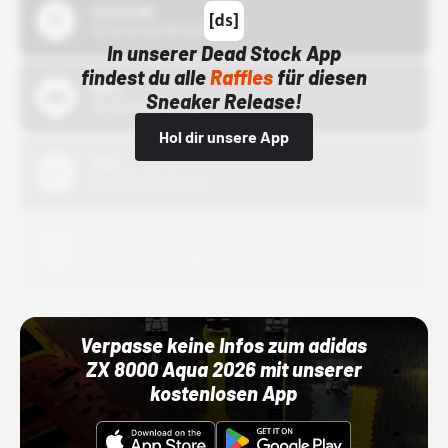
43einhalb
15.10.24 00:00 Uhr
In unserer Dead Stock App
findest du alle
Raffles
für diesen
Bstn
Sneaker Release!
01.10.22 00:00 Uhr
Hol dir unsere App
Nike
01.10.22 00:00 Uhr
Adidas
01.10.22 00:00 Uhr
Verpasse keine Infos zum adidas
ZX 8000 Aqua 2026 mit unserer
kostenlosen App