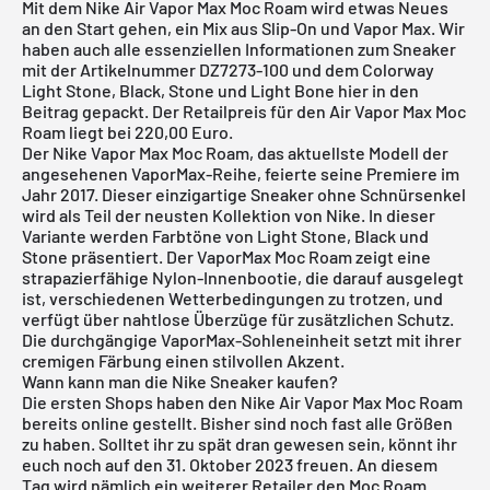
Mit dem Nike Air Vapor Max Moc Roam wird etwas Neues
an den Start gehen, ein Mix aus Slip-On und Vapor Max. Wir
haben auch alle essenziellen Informationen zum Sneaker
mit der Artikelnummer DZ7273-100 und dem Colorway
Light Stone, Black, Stone und Light Bone hier in den
Beitrag gepackt. Der Retailpreis für den Air Vapor Max Moc
Roam liegt bei 220,00 Euro.
Der Nike Vapor Max Moc Roam, das aktuellste Modell der
angesehenen VaporMax-Reihe, feierte seine Premiere im
Jahr 2017. Dieser einzigartige Sneaker ohne Schnürsenkel
wird als Teil der neusten Kollektion von
Nike
. In dieser
Variante werden Farbtöne von Light Stone, Black und
Stone präsentiert. Der VaporMax Moc Roam zeigt eine
strapazierfähige Nylon-Innenbootie, die darauf ausgelegt
ist, verschiedenen Wetterbedingungen zu trotzen, und
verfügt über nahtlose Überzüge für zusätzlichen Schutz.
Die durchgängige VaporMax-Sohleneinheit setzt mit ihrer
cremigen Färbung einen stilvollen Akzent.
Wann kann man die Nike Sneaker kaufen?
Die ersten Shops haben den Nike Air Vapor Max Moc Roam
bereits online gestellt. Bisher sind noch fast alle Größen
zu haben. Solltet ihr zu spät dran gewesen sein, könnt ihr
euch noch auf den 31. Oktober 2023 freuen. An diesem
Tag wird nämlich ein weiterer Retailer den Moc Roam