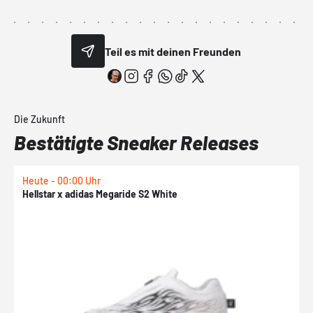
Teil es mit deinen Freunden
Die Zukunft
Bestätigte Sneaker Releases
Heute - 00:00 Uhr
H
Hellstar x adidas Megaride S2 White
N