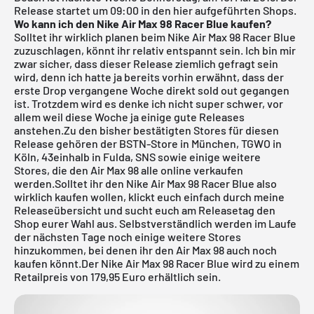
Release startet um 09:00 in den hier aufgeführten Shops.
Wo kann ich den Nike Air Max 98 Racer Blue kaufen?
Solltet ihr wirklich planen beim Nike Air Max 98 Racer Blue
zuzuschlagen, könnt ihr relativ entspannt sein. Ich bin mir
zwar sicher, dass dieser Release ziemlich gefragt sein
wird, denn ich hatte ja bereits vorhin erwähnt, dass der
erste Drop vergangene Woche direkt sold out gegangen
ist. Trotzdem wird es denke ich nicht super schwer, vor
allem weil diese Woche ja einige gute Releases
anstehen.Zu den bisher bestätigten Stores für diesen
Release gehören der
BSTN-Store in München
,
TGWO in
Köln
,
43einhalb in Fulda
,
SNS
sowie einige weitere
Stores, die den Air Max 98 alle online verkaufen
werden.Solltet ihr den Nike Air Max 98 Racer Blue also
wirklich kaufen wollen, klickt euch einfach durch meine
Releaseübersicht
und sucht euch am Releasetag den
Shop eurer Wahl aus. Selbstverständlich werden im Laufe
der nächsten Tage noch einige weitere Stores
hinzukommen, bei denen ihr den Air Max 98 auch noch
kaufen könnt.Der Nike Air Max 98 Racer Blue wird zu einem
Retailpreis von 179,95 Euro erhältlich sein.