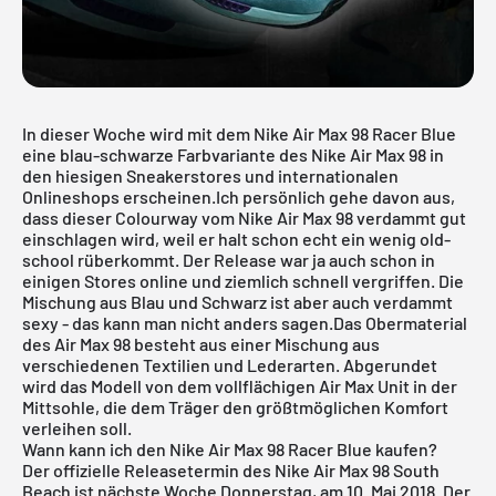
In dieser Woche wird mit dem Nike Air Max 98 Racer Blue
eine blau-schwarze Farbvariante des
Nike Air Max
98 in
den hiesigen Sneakerstores und internationalen
Onlineshops erscheinen.Ich persönlich gehe davon aus,
dass dieser Colourway vom Nike Air Max 98 verdammt gut
einschlagen wird, weil er halt schon echt ein wenig old-
school rüberkommt. Der Release war ja auch schon in
einigen Stores online und ziemlich schnell vergriffen. Die
Mischung aus Blau und Schwarz ist aber auch verdammt
sexy - das kann man nicht anders sagen.Das Obermaterial
des Air Max 98 besteht aus einer Mischung aus
verschiedenen Textilien und Lederarten. Abgerundet
wird das Modell von dem vollflächigen Air Max Unit in der
Mittsohle, die dem Träger den größtmöglichen Komfort
verleihen soll.
Wann kann ich den Nike Air Max 98 Racer Blue kaufen?
Der offizielle Releasetermin des Nike Air Max 98 South
Beach ist nächste Woche Donnerstag, am 10. Mai 2018. Der