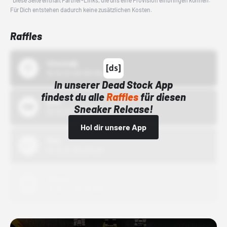
*Diese Seite enthält Partner-Links, die uns eine Provision einbringen können.
Für Dich entstehen dadurch keine zusätzlichen Kosten.
Raffles
43einhalb
15.10.24 00:00 Uhr
In unserer Dead Stock App
findest du alle
Raffles
für diesen
Bstn
Sneaker Release!
01.10.22 00:00 Uhr
Hol dir unsere App
Nike
01.10.22 00:00 Uhr
Adidas
01.10.22 00:00 Uhr