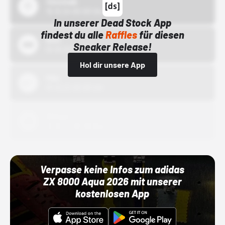
43einhalb
15.10.24 00:00 Uhr
In unserer Dead Stock App
findest du alle
Raffles
für diesen
Bstn
Sneaker Release!
01.10.22 00:00 Uhr
Hol dir unsere App
Nike
01.10.22 00:00 Uhr
Adidas
01.10.22 00:00 Uhr
Verpasse keine Infos zum adidas
ZX 8000 Aqua 2026 mit unserer
kostenlosen App