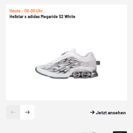
Heute - 00:00 Uhr
H
Hellstar x adidas Megaride S2 White
N
Jetzt ansehen