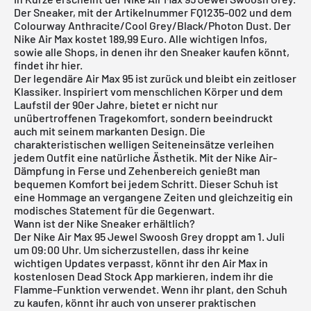
Der Sneaker, mit der Artikelnummer FQ1235-002 und dem
Colourway Anthracite/Cool Grey/Black/Photon Dust. Der
Nike Air Max
kostet 189,99 Euro. Alle wichtigen Infos,
sowie alle Shops, in denen ihr den Sneaker kaufen könnt,
findet ihr hier.
Der legendäre
Air Max 95
ist zurück und bleibt ein zeitloser
Klassiker. Inspiriert vom menschlichen Körper und dem
Laufstil der 90er Jahre, bietet er nicht nur
unübertroffenen Tragekomfort, sondern beeindruckt
auch mit seinem markanten Design. Die
charakteristischen welligen Seiteneinsätze verleihen
jedem Outfit eine natürliche Ästhetik. Mit der Nike Air-
Dämpfung in Ferse und Zehenbereich genießt man
bequemen Komfort bei jedem Schritt. Dieser Schuh ist
eine Hommage an vergangene Zeiten und gleichzeitig ein
modisches Statement für die Gegenwart.
Wann ist der Nike Sneaker erhältlich?
Der Nike Air Max 95 Jewel Swoosh Grey droppt am 1. Juli
um 09:00 Uhr. Um sicherzustellen, dass ihr keine
wichtigen Updates verpasst, könnt ihr den Air Max in
kostenlosen Dead Stock App
markieren, indem ihr die
Flamme-Funktion verwendet. Wenn ihr plant, den Schuh
zu kaufen, könnt ihr auch von unserer praktischen