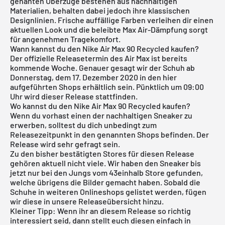
genähten Überzüge bestehen aus nachhaltigen
Materialien, behalten dabei jedoch ihre klassischen
Designlinien. Frische auffällige Farben verleihen dir einen
aktuellen Look und die beleibte Max Air-Dämpfung sorgt
für angenehmen Tragekomfort.
Wann kannst du den Nike Air Max 90 Recycled kaufen?
Der offizielle Releasetermin des Air Max ist bereits
kommende Woche. Genauer gesagt wir der Schuh ab
Donnerstag, dem 17. Dezember 2020 in den hier
aufgeführten Shops erhältlich sein. Pünktlich um 09:00
Uhr wird dieser Release stattfinden.
Wo kannst du den Nike Air Max 90 Recycled kaufen?
Wenn du vorhast einen der nachhaltigen Sneaker zu
erwerben, solltest du dich unbedingt zum
Releasezeitpunkt in den genannten Shops befinden. Der
Release wird sehr gefragt sein.
Zu den bisher bestätigten Stores für diesen Release
gehören aktuell nicht viele. Wir haben den Sneaker bis
jetzt nur bei den Jungs vom
43einhalb Store
gefunden,
welche übrigens die Bilder gemacht haben. Sobald die
Schuhe in weiteren Onlineshops gelistet werden, fügen
wir diese in unsere
Releaseübersicht
hinzu.
Kleiner Tipp: Wenn ihr an diesem Release so richtig
interessiert seid, dann stellt euch diesen einfach in