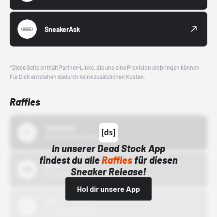
SneakerAsk
*Diese Seite enthält Partner-Links, die uns eine Provision einbringen können.
Für Dich entstehen dadurch keine zusätzlichen Kosten.
Raffles
43einhalb
15.10.24 00:00 Uhr
In unserer Dead Stock App
findest du alle
Raffles
für diesen
Bstn
Sneaker Release!
01.10.22 00:00 Uhr
Hol dir unsere App
Nike
01.10.22 00:00 Uhr