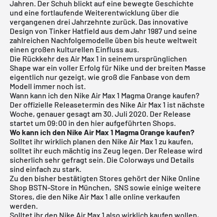
Jahren. Der Schuh blickt auf eine bewegte Geschichte
und eine fortlaufende Weiterentwicklung über die
vergangenen drei Jahrzehnte zurück. Das innovative
Design von Tinker Hatfield aus dem Jahr 1987 und seine
zahlreichen Nachfolgemodelle üben bis heute weltweit
einen großen kulturellen Einfluss aus.
Die Rückkehr des
Air Max
1 in seinem ursprünglichen
Shape war ein voller Erfolg für Nike und der breiten Masse
eigentlich nur gezeigt, wie groß die Fanbase von dem
Modell immer noch ist.
Wann kann ich den Nike Air Max 1 Magma Orange kaufen?
Der offizielle Releasetermin des Nike Air Max 1 ist nächste
Woche, genauer gesagt am 30. Juli 2020.
Der Release
startet um 09:00 in den hier aufgeführten Shops.
Wo kann ich den Nike Air Max 1 Magma Orange kaufen?
Solltet ihr wirklich planen den Nike Air Max 1 zu kaufen,
solltet ihr euch mächtig ins Zeug legen. Der Release wird
sicherlich sehr gefragt sein. Die Colorways und Details
sind einfach zu stark.
Zu den bisher bestätigten Stores gehört der Nike Online
Shop
BSTN-Store in München
,
SNS
sowie einige weitere
Stores, die den Nike Air Max 1 alle online verkaufen
werden.
Solltet ihr den Nike Air Max 1 also wirklich kaufen wollen,