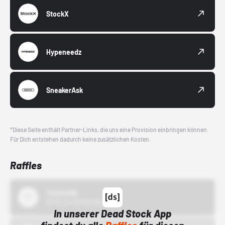
StockX
Hypeneedz
SneakerAsk
*Diese Seite enthält Partner-Links, die uns eine Provision einbringen können.
Für Dich entstehen dadurch keine zusätzlichen Kosten.
Raffles
43einhalb
15.10.24 00:00 Uhr
In unserer Dead Stock App