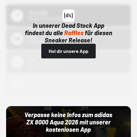
43einhalb
15.10.24 00:00 Uhr
In unserer Dead Stock App
findest du alle
Raffles
für diesen
Bstn
Sneaker Release!
01.10.22 00:00 Uhr
Hol dir unsere App
Nike
01.10.22 00:00 Uhr
Adidas
01.10.22 00:00 Uhr
Verpasse keine Infos zum adidas
ZX 8000 Aqua 2026 mit unserer
kostenlosen App