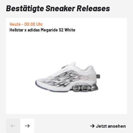
Bestätigte Sneaker Releases
Heute - 00:00 Uhr
H
Hellstar x adidas Megaride S2 White
N
Jetzt ansehen