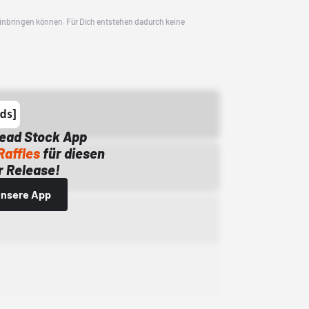
 einbringen können. Für Dich entstehen dadurch keine
Dead Stock App
Raffles
für diesen
 Release!
 unsere App