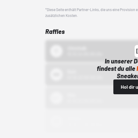
*Diese Seite enthält Partner-Links, die uns eine Provision
zusätzlichen Kosten.
Raffles
43einhalb
15.10.24 00:00 Uhr
In unserer 
findest du alle
Bstn
Sneaker
01.10.22 00:00 Uhr
Hol dir
Nike
01.10.22 00:00 Uhr
Adidas
01.10.22 00:00 Uhr