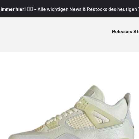
mmer hier! 👇🏼 –
Alle wichtigen News & Restocks des heutigen T
Releases
St