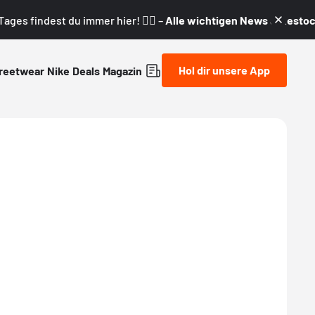
ages findest du immer hier! 👇🏼 –
Alle wichtigen News & Restock
Hol dir unsere App
reetwear
Nike
Deals
Magazin