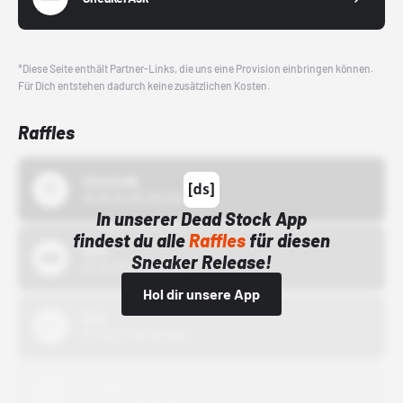
*Diese Seite enthält Partner-Links, die uns eine Provision einbringen können.
Für Dich entstehen dadurch keine zusätzlichen Kosten.
Raffles
43einhalb
15.10.24 00:00 Uhr
In unserer Dead Stock App
findest du alle
Raffles
für diesen
Bstn
Sneaker Release!
01.10.22 00:00 Uhr
Hol dir unsere App
Nike
01.10.22 00:00 Uhr
Adidas