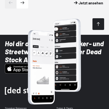
Jetzt ansehen
Hol dir die neuesten Sneaker- und
Streetwear-Brands mit der Dead
Stock App
Sneaker Releases
Sales & Deals