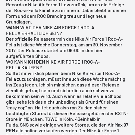
Records x Nike Air Force 1 Low zurück, um an die Erfolge
der Roc-a-Fella Familie zu erinnern. Dabei bleibt er seiner
Form und dem ROC Branding treu und legt neue
Grundlagen.
WANN WIRD DER NIKE AIR FORCE 1 ROC-A-
FELLA ERHÄLTLICH SEIN?
Der offizielle Releasetermin des Nike Air Force 1 Roc-A-
Fella ist diese Woche Donnerstag, am am 30. November
2017. Der Release startet um 09:00 in den hier
aufgeführten Shops.
WO KANN ICH DEN NIKE AIR FORCE 1 ROC-A-
FELLA KAUFEN?
Solltet ihr wirklich planen beim Nike Air Force 1 Roc-A-
Fella
zuzuschlagen, müsst ihr euch diese Woche mächtig
ins Zeug legen. Ich bin mir sicher, dass dieser Release
ziemlich gefragt sein und sicherlich auch schwer zu
bekommen sein wird. Auch wenn es relativ viele Shops
gibt, sehe ich das nicht unbedingt als Grund für einen
"easy cop" an. Haltet euch also ran.Zu den bisher
bestätigten Stores für diesen Release gehören der
BSTN-
Store in München
,
TGWO in Köln
,
43einhalb in
Fulda
,
SNS
sowie einige weitere Stores, die den Air Max 97
PRM alle online verkaufen werden.Der Nike Air Force 1