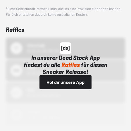
*Diese Seite enthält Partner-Links, die uns eine Provision einbringen können.
Für Dich entstehen dadurch keine zusätzlichen Kosten.
Raffles
43einhalb
15.10.24 00:00 Uhr
In unserer Dead Stock App
findest du alle
Raffles
für diesen
Bstn
Sneaker Release!
01.10.22 00:00 Uhr
Hol dir unsere App
Nike
01.10.22 00:00 Uhr
Adidas
01.10.22 00:00 Uhr