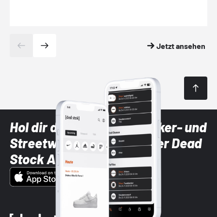
Jetzt ansehen
Hol dir die neuesten Sneaker- und
Streetwear-Brands mit der Dead
Stock App