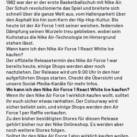
1982 war der er der erste Basketballschuh mit Nike Air.
Der Schuh revolutionierte das Spiel und breitete sich
schnell über die ganze Welt aus, vom Hallenparkett über
den Asphalt bis hin zum Kern der Hip-Hop-Kultur. Bis
heute ist der Air Force 1 mit seiner weichen, federnden
Dämpfung seinen Wurzeln treu geblieben, wobei sein
Kultstatus die Nike Air-Technologie im Hintergrund
stehen lässt.
Wann kann ich den Nike Air Force 1 React White Ice
kaufen?
Der offizielle Releasetermin des Nike Air Force 1 war
bereits heute, einige Shops werden aber noch
nachziehen. Der Release wird um 9:00 Uhr in den hier
aufgeführten Shops starten. Checkt die Übersicht und
unsere Social-Media-Kanäle für mehr Infos.
Wo kann ich den Nike Air Force 1 React White Ice kaufen?
Wenn ihr den Nike Air Force 1 wirklich kaufen wollt, solltet
ihr euch sicher etwas ranhalten. Der Colourway wird
sicher beliebt sein, und einige Shops werden den Air
Force 1 per Raffle verkaufen.
Zu den bisher bestätigten Stores für diesen Release
gehört bisher nur der Nike Onlineshop. Es werden aber
noch weitere Stores folgen.
Solltet ihr den Nike Air Force 1 also wirklich kaufen wollen,