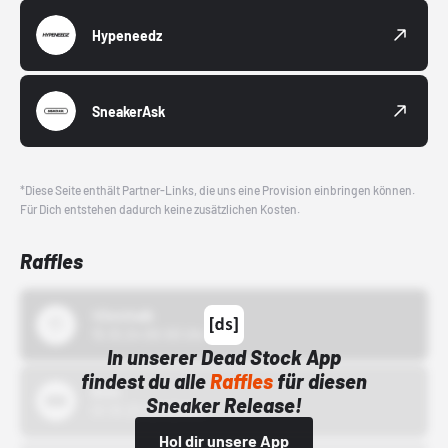
Hypeneedz
SneakerAsk
*Diese Seite enthält Partner-Links, die uns eine Provision einbringen können.
Für Dich entstehen dadurch keine zusätzlichen Kosten.
Raffles
43einhalb
15.10.24 00:00 Uhr
In unserer Dead Stock App
findest du alle
Raffles
für diesen
Bstn
Sneaker Release!
01.10.22 00:00 Uhr
Hol dir unsere App