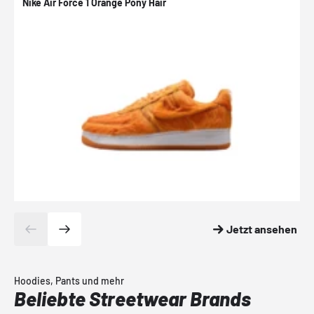
Nike Air Force 1 Orange Pony Hair
N
Jetzt ansehen
Hoodies, Pants und mehr
Beliebte Streetwear Brands