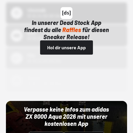
43einhalb
15.10.24 00:00 Uhr
In unserer Dead Stock App
findest du alle
Raffles
für diesen
Bstn
Sneaker Release!
01.10.22 00:00 Uhr
Hol dir unsere App
Nike
01.10.22 00:00 Uhr
Adidas
01.10.22 00:00 Uhr
Verpasse keine Infos zum adidas
ZX 8000 Aqua 2026 mit unserer
kostenlosen App