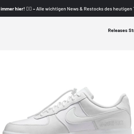
mmer hier! 👇🏼 –
Alle wichtigen News & Restocks des heutigen T
Releases
St