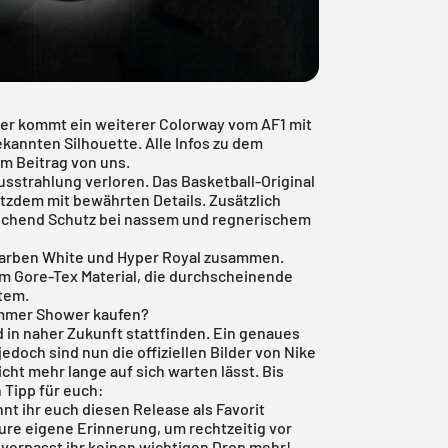
er kommt ein weiterer Colorway vom AF1 mit
annten Silhouette. Alle Infos zu dem
m Beitrag von uns.
usstrahlung verloren. Das Basketball-Original
otzdem mit bewährten Details. Zusätzlich
reichend Schutz bei nassem und regnerischem
rfarben White und Hyper Royal zusammen.
em Gore-Tex Material, die durchscheinende
tem.
ummer Shower kaufen?
d in naher Zukunft stattfinden. Ein genaues
edoch sind nun die offiziellen Bilder von Nike
ht mehr lange auf sich warten lässt. Bis
 Tipp für euch:
nt ihr euch diesen Release als Favorit
eure eigene Erinnerung, um rechtzeitig vor
verpasst ihr keinen wichtigen Drop mehr!