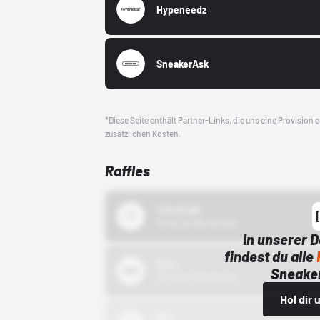
Hypeneedz
SneakerAsk
*Diese Seite enthält Partner-Links, die uns eine Provision
zusätzlichen Kosten.
Raffles
43einhalb
15.10.24 00:00 Uhr
In unserer 
findest du alle
Bstn
Sneaker
01.10.22 00:00 Uhr
Hol dir
Nike