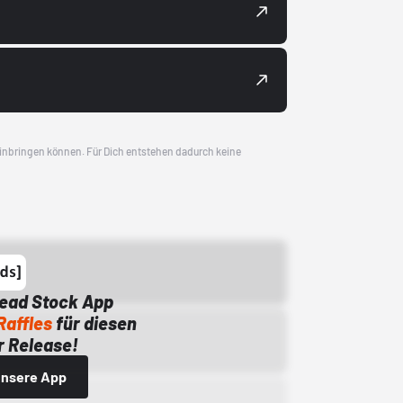
 einbringen können. Für Dich entstehen dadurch keine
Dead Stock App
Raffles
für diesen
 Release!
 unsere App