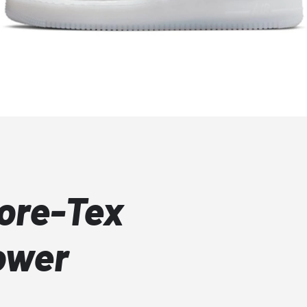
Gore-Tex
ower