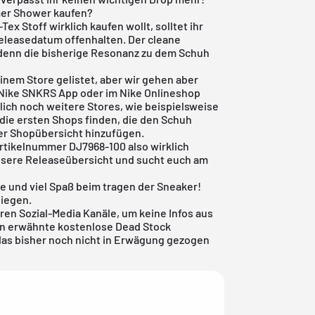
mer Shower kaufen?
ex Stoff wirklich kaufen wollt, solltet ihr
eleasedatum offenhalten. Der cleane
, denn die bisherige Resonanz zu dem Schuh
einem Store gelistet, aber wir gehen aber
Nike SNKRS App
oder im
Nike Onlineshop
lich noch weitere Stores, wie beispielsweise
r die ersten Shops finden, die den Schuh
er Shopübersicht hinzufügen.
 Artikelnummer DJ7968-100 also wirklich
unsere
Releaseübersicht
und sucht euch am
e und viel Spaß beim tragen der Sneaker!
liegen.
en Sozial-Media Kanäle, um keine Infos aus
en erwähnte
kostenlose Dead Stock
 das bisher noch nicht in Erwägung gezogen