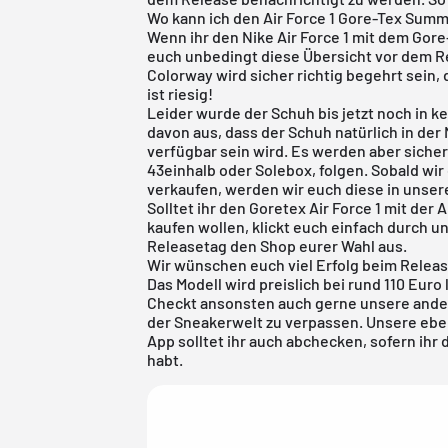
Wo kann ich den Air Force 1 Gore-Tex Sum
Wenn ihr den Nike Air Force 1 mit dem Gore-T
euch unbedingt diese Übersicht vor dem R
Colorway wird sicher richtig begehrt sein
ist riesig!
Leider wurde der Schuh bis jetzt noch in k
davon aus, dass der Schuh natürlich in der
verfügbar sein wird. Es werden aber sicher
43einhalb oder
Solebox
, folgen. Sobald wi
verkaufen, werden wir euch diese in unser
Solltet ihr den Goretex Air Force 1 mit der
kaufen wollen, klickt euch einfach durch 
Releasetag den Shop eurer Wahl aus.
Wir wünschen euch viel Erfolg beim Releas
Das Modell wird preislich bei rund 110 Euro 
Checkt ansonsten auch gerne unsere ander
der Sneakerwelt zu verpassen. Unsere eb
App
solltet ihr auch abchecken, sofern ihr
habt.