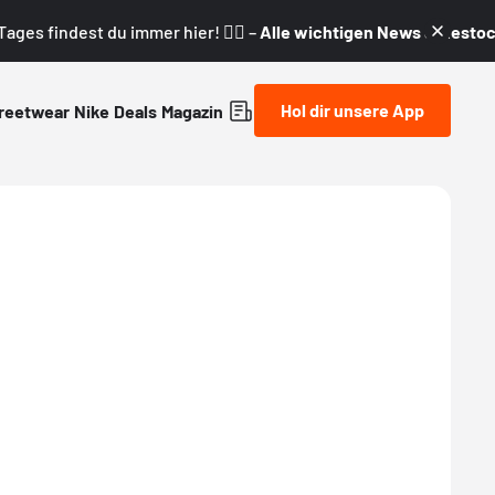
ages findest du immer hier! 👇🏼 –
Alle wichtigen News & Restock
Hol dir unsere App
reetwear
Nike
Deals
Magazin