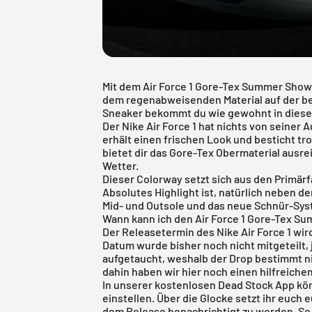
Mit dem Air Force 1 Gore-Tex Summer Show
dem regenabweisenden Material auf der bek
Sneaker bekommt du wie gewohnt in diese
Der
Nike Air Force 1
hat nichts von seiner A
erhält einen frischen Look und besticht tr
bietet dir das Gore-Tex Obermaterial aus
Wetter.
Dieser Colorway setzt sich aus den Primä
Absolutes Highlight ist, natürlich neben d
Mid- und Outsole und das neue Schnür-Sys
Wann kann ich den Air Force 1 Gore-Tex S
Der Releasetermin des Nike Air Force 1 wir
Datum wurde bisher noch nicht mitgeteilt, j
aufgetaucht, weshalb der Drop bestimmt nic
dahin haben wir hier noch einen hilfreichen
In unserer
kostenlosen Dead Stock App
kön
einstellen. Über die Glocke setzt ihr euch 
dem Release benachrichtigt zu werden. So 