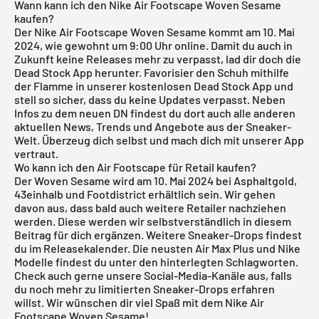
Wann kann ich den Nike Air Footscape Woven Sesame
kaufen?
Der Nike Air Footscape Woven Sesame kommt am 10. Mai
2024, wie gewohnt um 9:00 Uhr online. Damit du auch in
Zukunft keine Releases mehr zu verpasst, lad dir doch die
Dead Stock App herunter. Favorisier den Schuh mithilfe
der Flamme in unserer kostenlosen
Dead Stock App
und
stell so sicher, dass du keine Updates verpasst. Neben
Infos zu dem neuen DN findest du dort auch alle anderen
aktuellen News, Trends und Angebote aus der Sneaker-
Welt. Überzeug dich selbst und mach dich mit unserer App
vertraut.
Wo kann ich den Air Footscape für Retail kaufen?
Der Woven Sesame wird am 10. Mai 2024 bei Asphaltgold,
43einhalb und Footdistrict erhältlich sein. Wir gehen
davon aus, dass bald auch weitere Retailer nachziehen
werden. Diese werden wir selbstverständlich in diesem
Beitrag für dich ergänzen. Weitere Sneaker-Drops findest
du im
Releasekalender
. Die neusten
Air Max Plus
und
Nike
Modelle findest du unter den hinterlegten Schlagworten.
Check auch gerne unsere Social-Media-Kanäle aus, falls
du noch mehr zu limitierten Sneaker-Drops erfahren
willst. Wir wünschen dir viel Spaß mit dem Nike Air
Footscape Woven Sesame!