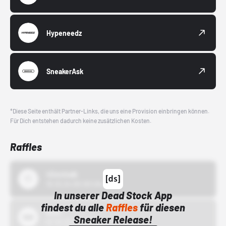
Hypeneedz
SneakerAsk
*Diese Seite enthält Partner-Links, die uns eine Provision einbringen können.
Für Dich entstehen dadurch keine zusätzlichen Kosten.
Raffles
43einhalb
15.10.24 00:00 Uhr
In unserer Dead Stock App
findest du alle
Raffles
für diesen
Bstn
Sneaker Release!
01.10.22 00:00 Uhr