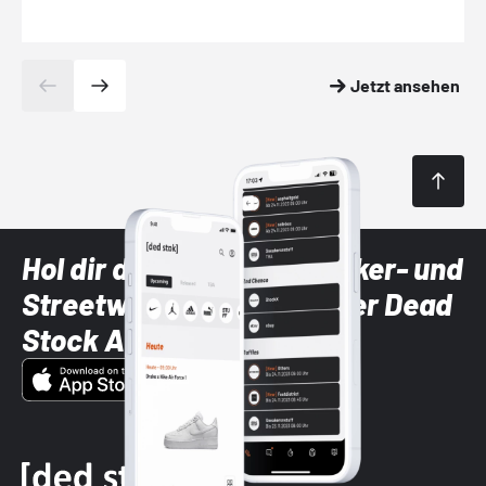
Jetzt ansehen
Hol dir die neuesten Sneaker- und
Streetwear-Brands mit der Dead
Stock App