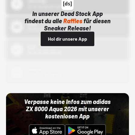
43einhalb
15.10.24 00:00 Uhr
In unserer Dead Stock App
findest du alle
Raffles
für diesen
Bstn
Sneaker Release!
01.10.22 00:00 Uhr
Hol dir unsere App
Nike
01.10.22 00:00 Uhr
Adidas
01.10.22 00:00 Uhr
Verpasse keine Infos zum adidas
ZX 8000 Aqua 2026 mit unserer
kostenlosen App