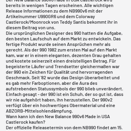
bereits in wenigen Tagen erscheinen. Alle wichtigen
Release Informationen zu dem NB990v6 mit der
Artikelnummer U990GR6 und dem Colorway
Castlerock/Moonrock von Teddy Santis bekommt ihr in
diesem Beitrag von uns.
Die ursprünglichen Designer des 990 hatten die Aufgabe,
den besten Laufschuh auf dem Markt zu entwickeln. Das
fertige Produkt wurde seinen Ansprüchen mehr als
gerecht. Als der 990 1982 zum ersten Mal auf den Markt
kam, war er in einem eleganten, dezenten Grau gehalten
und kostete seinerzeit einen dreistelligen Betrag. Für
begeisterte Läufer und Trendsetter gleichermaßen war
der 990 ein Zeichen für Qualität und hervorragenden
Geschmack. Seit '82 wurde das Design überarbeitet und
es gab mehr Farboptionen, aber die Aura des
aufstrebenden Statussymbols der 990 blieb unverändert.
Einfach gesagt - der 990 ist ein Schuh, der so gut ist, dass
wir nie aufgehört haben, ihn herzustellen. Der 990v2
verfügt über ein hochwertiges Obermaterial und eine
ABZORB-Mittelsohlendämpfung.
Wann kann ich den New Balance 990v6 Made in USA
Castlerock kaufen?
Der offizielle Releasetermin von dem NB990 findet am 15.