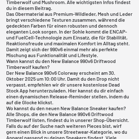
Timberwolf und Mushroom. Alle wichtigsten Infos findest
du in diesem Beitrag.
Das Obermaterial aus Premium-Wildleder, Mesh und Leder
bringt verschiedene Texturen zusammen, während die
gedeckten Farben für einen robusten und dennoch
eleganten Look sorgen. In der Sohle kommt die ENCAP-
und FuelCell-Technologie zum Einsatz, die für Stabilität,
Reaktionsfreude und maximalen Komfort im Alltag steht.
Damit zeigt sich der 990v6 einmal mehr als perfekte
Mischung aus Funktionalität und Lifestyle.
Wann kannst du den New Balance 990v6 Driftwood
Timberwolf kaufen?
Der New Balance 990v6 Colorway erscheint am 30.
Oktober 2025 um 10:00 Uhr. Damit du den Drop nicht
verpasst, empfehlen wir dir unsere
kostenlose Dead
Stock App
herunterzuladen. Hier kannst du dir einfach
einen dynamischen Release-Reminder stellen, indem du
auf die Glocke klickst.
Wo kannst du den neuen New Balance Sneaker kaufen?
Alle Shops, die den New Balance 990v6 Driftwood
Timberwolf listen, findest du in unserer Shop-Übersicht.
Falls du auf der Suche nach weiteren Pieces bist, wirf
gern einen Blick in unsere
Streetwear-Kategorie
, wo du
Apparel passend zu deinen Sneakern findest. Viele