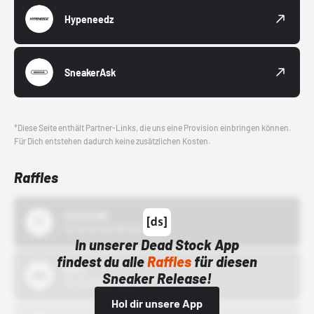
Hypeneedz
SneakerAsk
*Diese Seite enthält Partner-Links, die uns eine Provision einbringen können.
Für Dich entstehen dadurch keine zusätzlichen Kosten.
Raffles
43einhalb
15.10.24 00:00 Uhr
In unserer Dead Stock App
findest du alle
Raffles
für diesen
Bstn
Sneaker Release!
01.10.22 00:00 Uhr
Hol dir unsere App