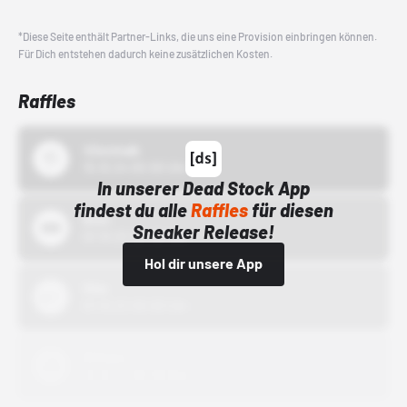
*Diese Seite enthält Partner-Links, die uns eine Provision einbringen können.
Für Dich entstehen dadurch keine zusätzlichen Kosten.
Raffles
43einhalb
15.10.24 00:00 Uhr
In unserer Dead Stock App
findest du alle
Raffles
für diesen
Bstn
Sneaker Release!
01.10.22 00:00 Uhr
Hol dir unsere App
Nike
01.10.22 00:00 Uhr
Adidas
01.10.22 00:00 Uhr