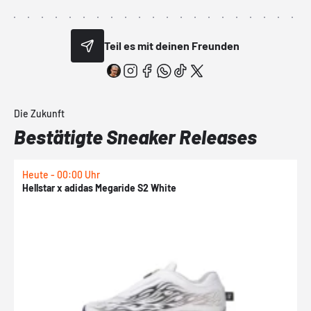
Teil es mit deinen Freunden
Die Zukunft
Bestätigte Sneaker Releases
Heute - 00:00 Uhr
H
Hellstar x adidas Megaride S2 White
N