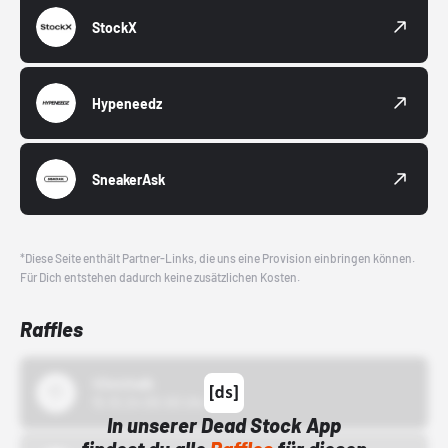
StockX
Hypeneedz
SneakerAsk
*Diese Seite enthält Partner-Links, die uns eine Provision einbringen können.
Für Dich entstehen dadurch keine zusätzlichen Kosten.
Raffles
43einhalb
15.10.24 00:00 Uhr
In unserer Dead Stock App