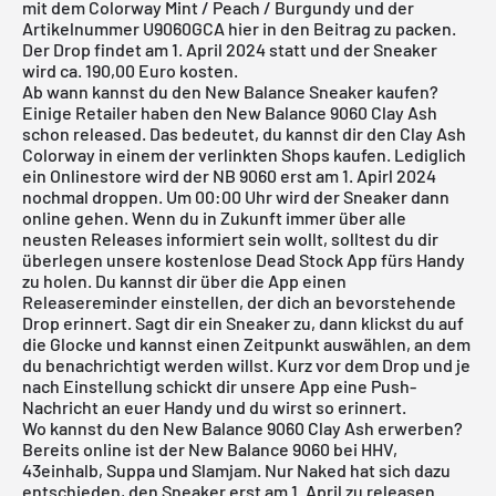
mit dem Colorway Mint / Peach / Burgundy und der
Artikelnummer U9060GCA hier in den Beitrag zu packen.
Der Drop findet am 1. April 2024 statt und der Sneaker
wird ca. 190,00 Euro kosten.
Ab wann kannst du den New Balance Sneaker kaufen?
Einige Retailer haben den New Balance 9060 Clay Ash
schon released. Das bedeutet, du kannst dir den Clay Ash
Colorway in einem der verlinkten Shops kaufen. Lediglich
ein Onlinestore wird der NB 9060 erst am 1. Apirl 2024
nochmal droppen. Um 00:00 Uhr wird der Sneaker dann
online gehen. Wenn du in Zukunft immer über alle
neusten Releases informiert sein wollt, solltest du dir
überlegen unsere
kostenlose Dead Stock App
fürs Handy
zu holen. Du kannst dir über die App einen
Releasereminder einstellen, der dich an bevorstehende
Drop erinnert. Sagt dir ein Sneaker zu, dann klickst du auf
die Glocke und kannst einen Zeitpunkt auswählen, an dem
du benachrichtigt werden willst. Kurz vor dem Drop und je
nach Einstellung schickt dir unsere App eine Push-
Nachricht an euer Handy und du wirst so erinnert.
Wo kannst du den New Balance 9060 Clay Ash erwerben?
Bereits online ist der New Balance 9060 bei HHV,
43einhalb, Suppa und Slamjam. Nur Naked hat sich dazu
entschieden, den Sneaker erst am 1. April zu releasen.