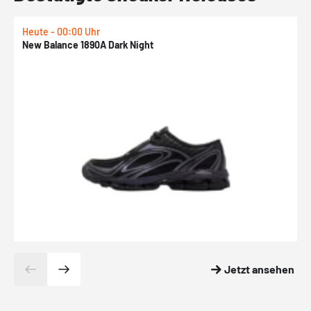
Heute - 00:00 Uhr
H
New Balance 1890A Dark Night
A
Jetzt ansehen