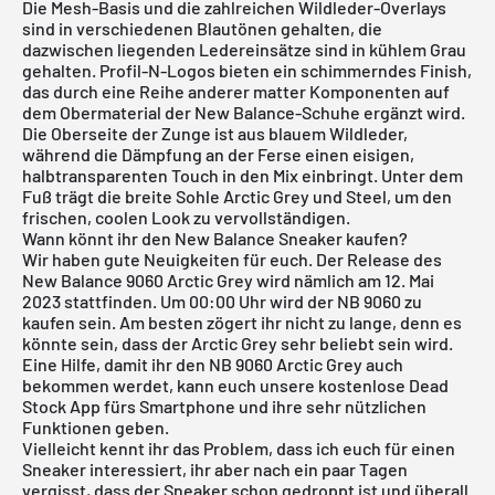
Die Mesh-Basis und die zahlreichen Wildleder-Overlays
sind in verschiedenen Blautönen gehalten, die
dazwischen liegenden Ledereinsätze sind in kühlem Grau
gehalten. Profil-N-Logos bieten ein schimmerndes Finish,
das durch eine Reihe anderer matter Komponenten auf
dem Obermaterial der
New Balance
-Schuhe ergänzt wird.
Die Oberseite der Zunge ist aus blauem Wildleder,
während die Dämpfung an der Ferse einen eisigen,
halbtransparenten Touch in den Mix einbringt. Unter dem
Fuß trägt die breite Sohle Arctic Grey und Steel, um den
frischen, coolen Look zu vervollständigen.
Wann könnt ihr den New Balance Sneaker kaufen?
Wir haben gute Neuigkeiten für euch. Der Release des
New Balance 9060 Arctic Grey wird nämlich am 12. Mai
2023 stattfinden. Um 00:00 Uhr wird der NB 9060 zu
kaufen sein. Am besten zögert ihr nicht zu lange, denn es
könnte sein, dass der Arctic Grey sehr beliebt sein wird.
Eine Hilfe, damit ihr den NB 9060 Arctic Grey auch
bekommen werdet, kann euch unsere
kostenlose Dead
Stock App
fürs Smartphone und ihre sehr nützlichen
Funktionen geben.
Vielleicht kennt ihr das Problem, dass ich euch für einen
Sneaker interessiert, ihr aber nach ein paar Tagen
vergisst, dass der Sneaker schon gedroppt ist und überall