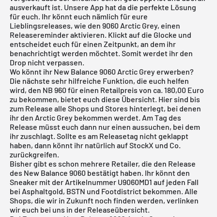
ausverkauft ist. Unsere App hat da die perfekte Lösung
für euch. Ihr könnt euch nämlich für eure
Lieblingsreleases, wie den 9060 Arctic Grey, einen
Releasereminder aktivieren. Klickt auf die Glocke und
entscheidet euch für einen Zeitpunkt, an dem ihr
benachrichtigt werden möchtet. Somit werdet ihr den
Drop nicht verpassen.
Wo könnt ihr New Balance 9060 Arctic Grey erwerben?
Die nächste sehr hilfreiche Funktion, die euch helfen
wird, den NB 960 für einen Retailpreis von ca. 180,00 Euro
zu bekommen, bietet euch diese Übersicht. Hier sind bis
zum Release alle Shops und Stores hinterlegt, bei denen
ihr den Arctic Grey bekommen werdet. Am Tag des
Release müsst euch dann nur einen aussuchen, bei dem
ihr zuschlagt. Sollte es am Releasetag nicht geklappt
haben, dann könnt ihr natürlich auf
StockX
und Co.
zurückgreifen.
Bisher gibt es schon mehrere Retailer, die den Release
des New Balance 9060 bestätigt haben. Ihr könnt den
Sneaker mit der Artikelnummer U9060MD1 auf jeden Fall
bei Asphaltgold, BSTN und Footdistrict bekommen. Alle
Shops, die wir in Zukunft noch finden werden, verlinken
wir euch bei uns in der Releaseübersicht.