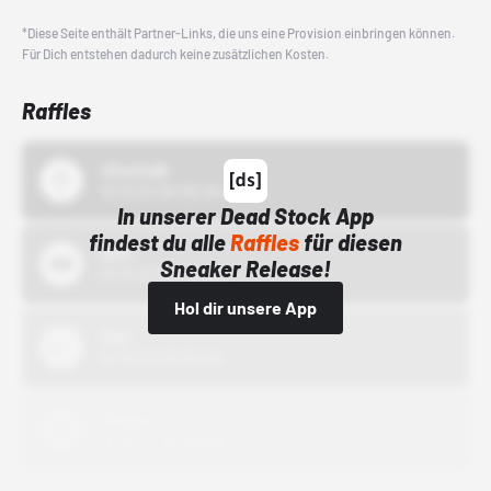
*Diese Seite enthält Partner-Links, die uns eine Provision einbringen können.
Für Dich entstehen dadurch keine zusätzlichen Kosten.
Raffles
43einhalb
15.10.24 00:00 Uhr
In unserer Dead Stock App
findest du alle
Raffles
für diesen
Bstn
Sneaker Release!
01.10.22 00:00 Uhr
Hol dir unsere App
Nike
01.10.22 00:00 Uhr
Adidas
01.10.22 00:00 Uhr