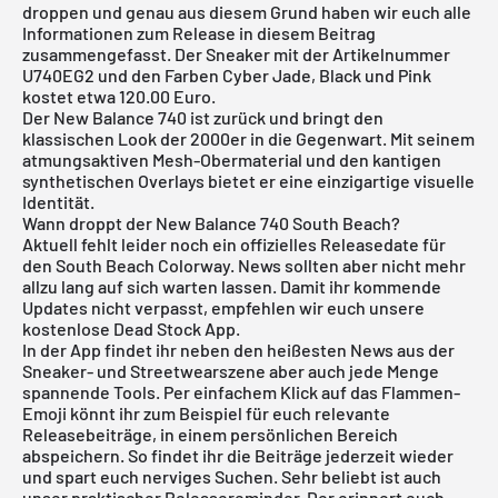
droppen und genau aus diesem Grund haben wir euch alle
Informationen zum Release in diesem Beitrag
zusammengefasst. Der Sneaker mit der Artikelnummer
U740EG2 und den Farben Cyber Jade, Black und Pink
kostet etwa 120.00 Euro.
Der
New Balance
740
ist zurück und bringt den
klassischen Look der 2000er in die Gegenwart. Mit seinem
atmungsaktiven Mesh-Obermaterial und den kantigen
synthetischen Overlays bietet er eine einzigartige visuelle
Identität.
Wann droppt der New Balance 740 South Beach?
Aktuell fehlt leider noch ein offizielles Releasedate für
den South Beach Colorway. News sollten aber nicht mehr
allzu lang auf sich warten lassen. Damit ihr kommende
Updates nicht verpasst, empfehlen wir euch unsere
kostenlose
Dead Stock App
.
In der
App
findet ihr neben den heißesten News aus der
Sneaker- und Streetwearszene aber auch jede Menge
spannende Tools. Per einfachem Klick auf das Flammen-
Emoji könnt ihr zum Beispiel für euch relevante
Releasebeiträge, in einem persönlichen Bereich
abspeichern. So findet ihr die Beiträge jederzeit wieder
und spart euch nerviges Suchen. Sehr beliebt ist auch
unser praktischer Releasereminder. Der erinnert euch