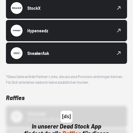
StockX
Hypeneedz
SneakerAsk
*Diese Seite enthält Partner-Links, die uns eine Provision einbringen können.
Für Dich entstehen dadurch keine zusätzlichen Kosten.
Raffles
43einhalb
15.10.24 00:00 Uhr
In unserer Dead Stock App