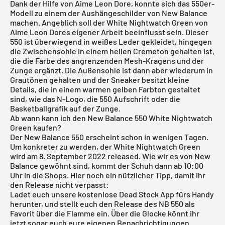
Dank der Hilfe von Aime Leon Dore, konnte sich das 550er-
Modell zu einem der Aushängeschilder von New Balance
machen. Angeblich soll der White Nightwatch Green von
Aime Leon Dores eigener Arbeit beeinflusst sein. Dieser
550 ist überwiegend in weißes Leder gekleidet, hingegen
die Zwischensohle in einem hellen Cremeton gehalten ist,
die die Farbe des angrenzenden Mesh-Kragens und der
Zunge ergänzt. Die Außensohle ist dann aber wiederum in
Grautönen gehalten und der Sneaker besitzt kleine
Details, die in einem warmen gelben Farbton gestaltet
sind, wie das N-Logo, die 550 Aufschrift oder die
Basketballgrafik auf der Zunge.
Ab wann kann ich den New Balance 550 White Nightwatch
Green kaufen?
Der New Balance 550 erscheint schon in wenigen Tagen.
Um konkreter zu werden, der White Nightwatch Green
wird am 8. September 2022 released. Wie wir es von New
Balance gewöhnt sind, kommt der Schuh dann ab 10:00
Uhr in die Shops. Hier noch ein nützlicher Tipp, damit ihr
den Release nicht verpasst:
Ladet euch unsere
kostenlose Dead Stock App
fürs Handy
herunter, und stellt euch den Release des NB 550 als
Favorit über die Flamme ein. Über die Glocke könnt ihr
jetzt sogar euch eure eigenen Benachrichtigungen