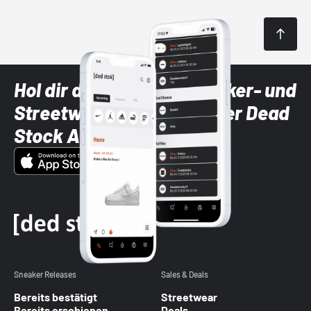
Hol dir die neuesten Sneaker- und
Streetwear-Brands mit der Dead
Stock App
Sneaker Releases
Sales & Deals
Bereits bestätigt
Streetwear
Bereits erschienen
Deals