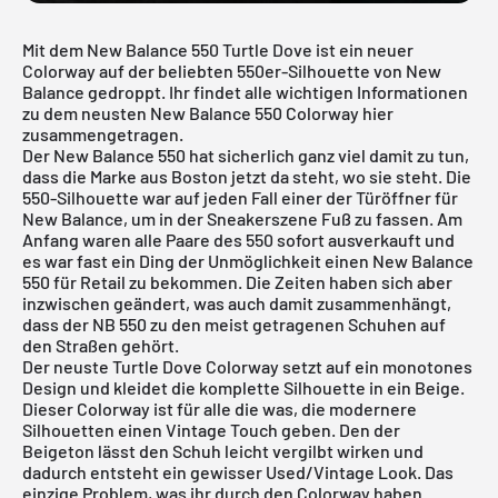
Mit dem New Balance 550 Turtle Dove ist ein neuer
Colorway auf der beliebten 550er-Silhouette von New
Balance gedroppt. Ihr findet alle wichtigen Informationen
zu dem neusten New Balance 550 Colorway hier
zusammengetragen.
Der
New Balance 550
hat sicherlich ganz viel damit zu tun,
dass die Marke aus Boston jetzt da steht, wo sie steht. Die
550-Silhouette war auf jeden Fall einer der Türöffner für
New Balance
, um in der Sneakerszene Fuß zu fassen. Am
Anfang waren alle Paare des 550 sofort ausverkauft und
es war fast ein Ding der Unmöglichkeit einen New Balance
550 für Retail zu bekommen. Die Zeiten haben sich aber
inzwischen geändert, was auch damit zusammenhängt,
dass der NB 550 zu den meist getragenen Schuhen auf
den Straßen gehört.
Der neuste Turtle Dove Colorway setzt auf ein monotones
Design und kleidet die komplette Silhouette in ein Beige.
Dieser Colorway ist für alle die was, die modernere
Silhouetten einen Vintage Touch geben. Den der
Beigeton lässt den Schuh leicht vergilbt wirken und
dadurch entsteht ein gewisser Used/Vintage Look. Das
einzige Problem, was ihr durch den Colorway haben