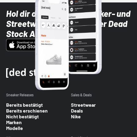
Hol dir die neuesten Sneaker- und
Streetwear-Brands mit der Dead
Stock App
Sneaker Releases
Sales & Deals
Bereits bestätigt
Streetwear
Bereits erschienen
Deals
Nicht bestätigt
Nike
Marken
Modelle