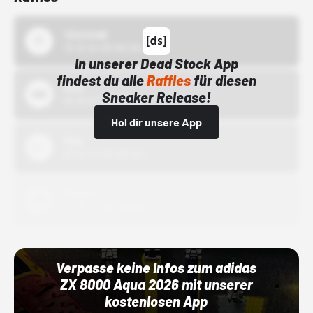
43einhalb
15.10.24 00:00 Uhr
In unserer Dead Stock App
findest du alle
Raffles
für diesen
Bstn
Sneaker Release!
01.10.22 00:00 Uhr
Hol dir unsere App
Nike
01.10.22 00:00 Uhr
Adidas
01.10.22 00:00 Uhr
Verpasse keine Infos zum adidas
ZX 8000 Aqua 2026 mit unserer
kostenlosen App