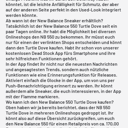
könntet, ist die leichte Anfälligkeit für Schmutz, der aber
auf der anderen Seite perfekt in den Used-Look integriert
werden könnte.
Ab wann ist der New Balance Sneaker erhältlich?
Tatsächlich ist der New Balance 550 Turtle Dove seit ein
paar Tagen online. Ihr habt die Möglichkeit bei diversen
Onlineshops den NB 550 zu bekommen. Ihr müsst euch
nur für einen der verlinkten Shops entscheiden und könnt
dann den Turtle Dove kaufen. Habt ihr schon von unserer
kostenlosen Dead Stock App
fürs Smartphone und ihre
sehr hilfreichen Funktionen gehört.
In der App findet ihr nicht nur die neuesten Nachrichten
und angesagtesten Trends, sondern auch nützliche
Funktionen wie eine Erinnerungsfunktion für Releases.
Aktiviert einfach die Glocke in der App, um von uns per
Push-Benachrichtigung erinnert zu werden. Ihr könnt
außerdem alle Sneaker, die euch interessieren, in der App
mit der Flamme markieren.
Wo kann ich den New Balance 550 Turtle Dove kaufen?
Oben haben wir ja bereits berichtet, dass der NB 550
Turtle Dove in mehreren Onlineshops gedroppt ist. Ihr
könnt also auf diese Übersicht zurückgreifen, um euch
den New Balance 550 für einen Retailpreis von ca. 170,00