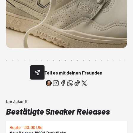
Teil es mit deinen Freunden
Die Zukunft
Bestätigte Sneaker Releases
Heute - 00:00 Uhr
H